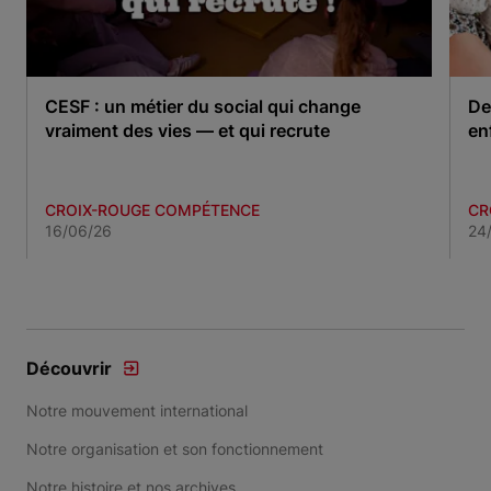
CESF : un métier du social qui change
De
vraiment des vies — et qui recrute
en
CROIX-ROUGE COMPÉTENCE
CR
16/06/26
24
Item 1 of 3
Découvrir
Notre mouvement international
Notre organisation et son fonctionnement
Notre histoire et nos archives