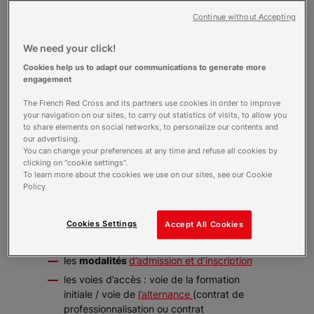
social (AES). Profitez-en pour poser
Continue without Accepting
toutes vos questions à nos experts.
We need your click!
Rejoignez-nous le 27 juin 2024
Cookies help us to adapt our communications to generate more
à 16h pour une conférence en
engagement
ligne !
The French Red Cross and its partners use cookies in order to improve
Vous souhaitez devenir
Accompagnant
your navigation on our sites, to carry out statistics of visits, to allow you
éducatif et social (AES)
? Rejoignez-nous pour
to share elements on social networks, to personalize our contents and
un temps d’échange en visio-conférence avec
our advertising.
l’équipe
Croix-Rouge Compétence Centre-Val
You can change your preferences at any time and refuse all cookies by
clicking on "cookie settings".
de Loire
, pour tout savoir sur la formation et le
To learn more about the cookies we use on our sites, see our Cookie
métier d’AES et poser vos questions à nos
Policy
experts.
Au programme de cette réunion :
le
contenu et l’organisation
de la formation
Cookies Settings
Accept All Cookies
les modalités de
financement
les
modalités
d’admission et d’inscription
les voies d’accès : voie de la formation
initiale / voie de
l’alternance
(contrat de
professionnalisation ou contrat