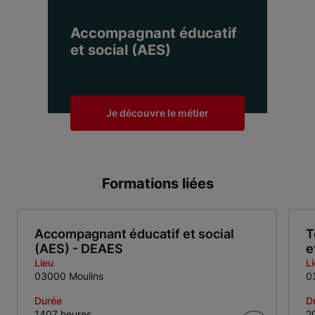
Accompagnant éducatif
et social (AES)
Je découvre le métier
Formations liées
Accompagnant éducatif et social
T
(AES) - DEAES
e
Lieu
L
03000 Moulins
0
Durée
D
1407 heures
2