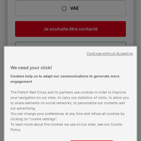
VAE
Je souhaite être contacté
Je télécharge une brochure
Continue without Accepting
Comment s'inscrire ?
We need your click!
Cookies help us to adapt our communications to generate more
engagement
The French Red Cross and its partners use cookies in order to improve
your navigation on our sites, to carry out statistics of visits, to allow you
to share elements on social networks, to personalize our contents and
Calendrier voie alternance
our advertising.
You can change your preferences at any time and refuse all cookies by
15 mars 2027 - Rentrée
clicking on "cookie settings".
To learn more about the cookies we use on our sites, see our Cookie
Policy
Calendrier voie initiale et continue