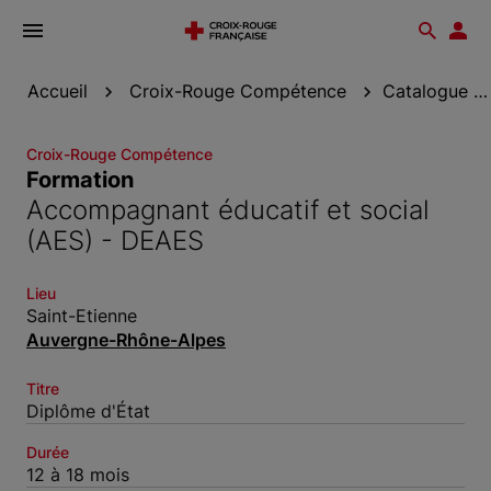
Ouvrir
Reche
Esp
le
don
menu
Accueil
Croix-Rouge Compétence
Catalogue de formation
Croix-Rouge Compétence
Formation
Accompagnant éducatif et social
(AES) - DEAES
Lieu
Saint-Etienne
Auvergne-Rhône-Alpes
Titre
Diplôme d'État
Durée
12 à 18 mois