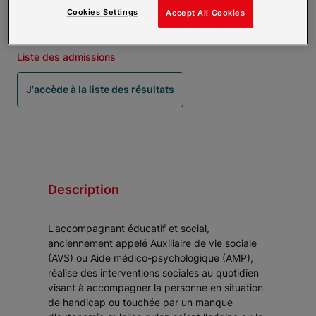
22 septembre 2025 - Ouverture des sélections
Cookies Settings
Accept All Cookies
15 mars 2027 - Rentrée
Liste des admissions
J'accède à la liste des résultats
Description
L'accompagnant éducatif et social,
anciennement appelé Auxiliaire de vie sociale
(AVS) ou Aide médico-psychologique (AMP),
réalise des interventions sociales au quotidien
visant à accompagner la personne en situation
de handicap ou touchée par un manque