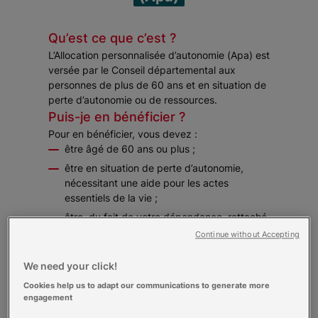
Qu’est ce que c’est ?
L’Allocation personnalisée d’autonomie (Apa) est
versée par le Conseil départemental aux
personnes de plus de 60 ans et en situation de
perte d’autonomie ou de ressources.
Puis-je en bénéficier ?
Pour en bénéficier, vous devez :
être âgé de 60 ans ou plus ;
être en situation de perte d’autonomie,
nécessitant une aide pour les actes
essentiels de la vie ;
être, du fait de votre dépendance, rattaché
à l’un des groupes 1 à 4 de la grille nationale
Continue without Accepting
AGGIR ;
résider en France ou dans un département
We need your click!
d'Outre-mer.
Cookies help us to adapt our communications to generate more
engagement
Vous êtes de nationalité étrangère ? Vous
pouvez bénéficier de l’Apa si vous remplissez