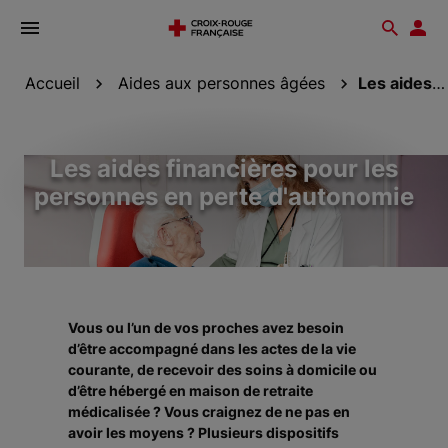
Ouvrir
Reche
Esp
le
don
menu
Accueil
Aides aux personnes âgées
Les aides financières pour les personnes en perte...
Les aides financières pour les
personnes en perte d'autonomie
Vous ou l’un de vos proches avez besoin
d’être accompagné dans les actes de la vie
courante, de recevoir des soins à domicile ou
d’être hébergé en maison de retraite
médicalisée ? Vous craignez de ne pas en
avoir les moyens ? Plusieurs dispositifs