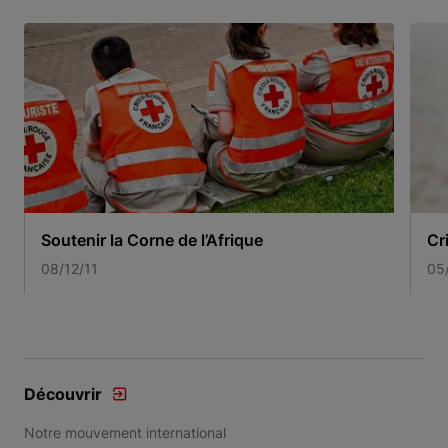
Soutenir la Corne de l’Afrique
Cr
08/12/11
05
Item 1 of 3
Découvrir
Notre mouvement international