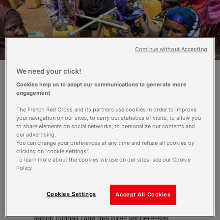
Continue without Accepting
We need your click!
Cookies help us to adapt our communications to generate more
Plus de 10 millions de personnes sont
engagement
déjà affectées dans la Corne de l’Afrique
par les problèmes consécutifs à une
The French Red Cross and its partners use cookies in order to improve
your navigation on our sites, to carry out statistics of visits, to allow you
sécheresse extraordinaire et aux
to share elements on social networks, to personalize our contents and
déplacements qu’elle impose : problème
our advertising.
d'accès à l'eau potable, d’accès à la
You can change your preferences at any time and refuse all cookies by
clicking on "cookie settings".
nourriture en général et de malnutrition
To learn more about the cookies we use on our sites, see our Cookie
en particulier…
Policy
La « Corne de l'Afrique » est cette zone de
Cookies Settings
Accept All Cookies
l'Afrique orientale regroupant l’Erythrée,
Djibouti, l'Ethiopie, la Somalie et le Kenya. Cette
région connait l’une des pires sécheresses