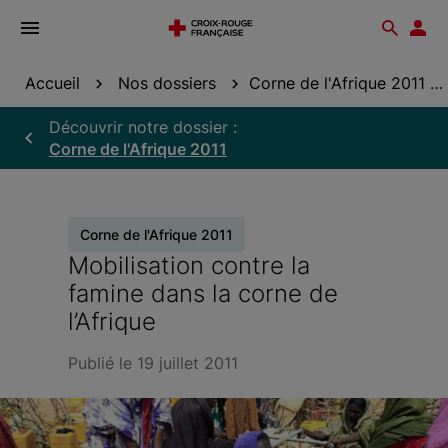
Ouvrir
Reche
Esp
le
don
menu
Accueil
Nos dossiers
Corne de l'Afrique 2011
Découvrir notre dossier :
Corne de l'Afrique 2011
Corne de l'Afrique 2011
Mobilisation contre la
famine dans la corne de
l’Afrique
Publié le 19 juillet 2011