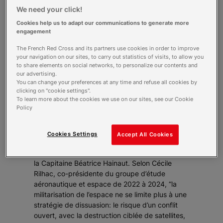
diversifiée depuis sa “conquête” lors de la
We need your click!
Guerre froide. Depuis les années 90, la
Cookies help us to adapt our communications to generate more
démocratisation des technologies spatiales a
engagement
permis aux entreprises de s’imposer comme
des acteurs centraux dans le domaine spatial.
The French Red Cross and its partners use cookies in order to improve
your navigation on our sites, to carry out statistics of visits, to allow you
Ces marqueurs de l’ère du
New Space
, en
to share elements on social networks, to personalize our contents and
particulier l’essor des méga-constellations et la
our advertising.
participation au lancement de satellites
You can change your preferences at any time and refuse all cookies by
militaires, sont présentés dans l’article du
clicking on "cookie settings".
To learn more about the cookies we use on our sites, see our Cookie
docteur en droit Hugo Peter.
Policy
L’espace extra-atmosphérique est désormais
au cœur d’enjeux pluriels et complexes dans
les champs économiques, scientifiques,
Cookies Settings
Accept All Cookies
technologiques, stratégiques, diplomatiques et
militaires, mis en lumière dans la contribution de
la Capitaine Béatrice Hainaut. Selon Cécile
Rilhac, co-présidente du groupe d’étude
aéronautique et espace de 2022 à 2024, “la
militarisation de l’espace ne se limite plus à une
stratégie de dissuasion: le risque d’un conflit
ouvert, avec la destruction ciblée de satellites,