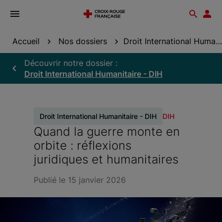
Ouvrir
Reche
Esp
le
don
menu
Accueil
Nos dossiers
Droit International Humanitaire - DIH
Découvrir notre dossier :
Droit International Humanitaire - DIH
Droit International Humanitaire - DIH
DIH
Quand la guerre monte en
orbite : réflexions
juridiques et humanitaires
Publié le 15 janvier 2026