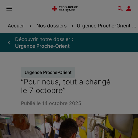
Ouvrir
Reche
Esp
le
don
menu
Accueil
Nos dossiers
Urgence Proche-Orient
Découvrir notre dossier :
Urgence Proche-Orient
Urgence Proche-Orient
“Pour nous, tout a changé
le 7 octobre”
Publié le 14 octobre 2025