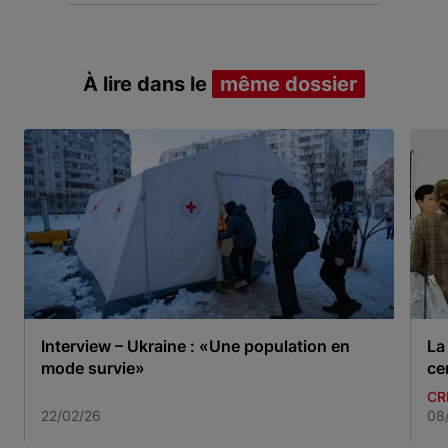
À lire dans le
même dossier
Interview – Ukraine : «Une population en
La
mode survie»
ce
CR
22/02/26
08