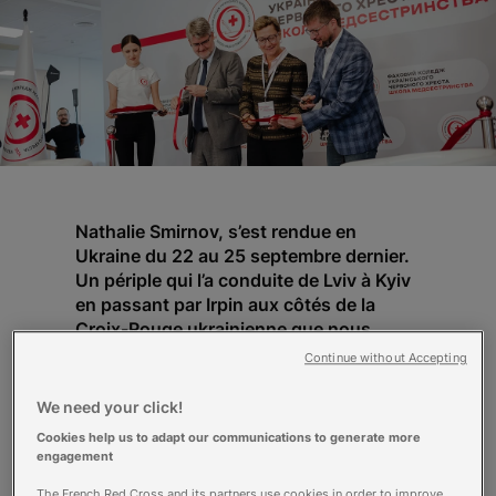
Nathalie Smirnov, s’est rendue en
Ukraine du 22 au 25 septembre dernier.
Un périple qui l’a conduite de Lviv à Kyiv
en passant par Irpin aux côtés de la
Croix-Rouge ukrainienne que nous
continuons de soutenir en particulier
Continue without Accepting
dans les domaines de la santé et des
premiers secours. Une Croix-Rouge
We need your click!
dont la force et la capacité d’adaptation
Cookies help us to adapt our communications to generate more
dans ce contexte de guerre suscitent
engagement
l’admiration de notre directrice générale.
The French Red Cross and its partners use cookies in order to improve