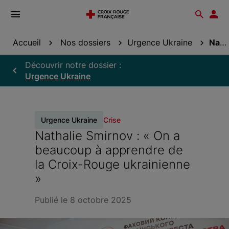
Ouvrir
Reche
Esp
le
don
menu
Accueil
Nos dossiers
Urgence Ukraine
Nathalie Smirnov : « On a beaucoup à apprendre de...
Découvrir notre dossier :
Urgence Ukraine
Urgence Ukraine
Crise
Nathalie Smirnov : « On a
beaucoup à apprendre de
la Croix-Rouge ukrainienne
»
Publié le 8 octobre 2025