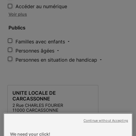
Accéder au numérique
Voir plus
Publics
Familles avec enfants
Personnes âgées
Personnes en situation de handicap
UNITE LOCALE DE
CARCASSONNE
2 Rue CHARLES FOURIER
11000 CARCASSONNE
Continue without Accepting
La Boutique
Action éducative
We need your click!