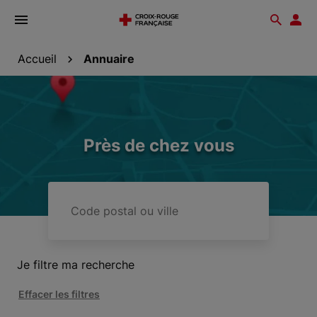
Ouvrir
Reche
Esp
le
don
menu
Accueil
Annuaire
Près de chez vous
Code
postal
ou
ville
Je filtre ma recherche
Effacer les filtres