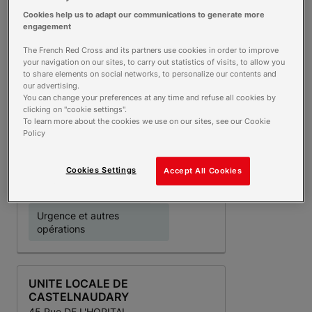
ponctuelle
Cookies help us to adapt our communications to generate more
engagement
Action prisons justice
The French Red Cross and its partners use cookies in order to improve
Aide Alimentaire
your navigation on our sites, to carry out statistics of visits, to allow you
Plus d'infos
to share elements on social networks, to personalize our contents and
Appels de convivialité
our advertising.
You can change your preferences at any time and refuse all cookies by
Formation
clicking on "cookie settings".
To learn more about the cookies we use on our sites, see our Cookie
Postes de secours
Policy
Prévention et éducation
pour la santé
Cookies Settings
Accept All Cookies
Samu Social, maraudes
Urgence et autres
opérations
UNITE LOCALE DE
CASTELNAUDARY
45 Rue DE L'HOPITAL