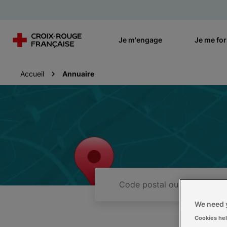
Je m'engage
Je me fo
Accueil
Annuaire
Code
postal
ou
We need y
ville
Cookies he