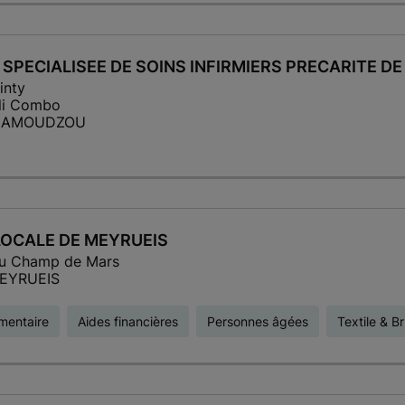
 SPECIALISEE DE SOINS INFIRMIERS PRECARITE D
inty
li Combo
MAMOUDZOU
LOCALE DE MEYRUEIS
du Champ de Mars
EYRUEIS
imentaire
Aides financières
Personnes âgées
Textile & B