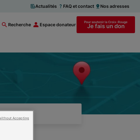
Actualités
FAQ et contact
Nos adresses
Pour soutenir la Croix-Rouge
Recherche
Espace donateur
Je fais un don
without Accepting