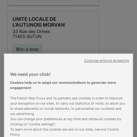
UNITE LOCALE DE
L'AUTUNOIS MORVAN
33 Rue des Ormes
71400 AUTUN
Bric-à-brac
Espace bébé parents
Continue without Accepting
Plus d'infos
La Boutique
We need your click!
Point alimentaire bébé
Cookies help us to adapt our communications to generate more
engagement
Droits et service
The French Red Cross and its partners use cookies in order to improve
Formation
your navigation on our sites, to carry out statistics of visits, to allow you
to share elements on social networks, to personalize our contents and
Postes de secours
our advertising.
You can change your preferences at any time and refuse all cookies by
clicking on "cookie settings".
To learn more about the cookies we use on our sites, see our Cookie
Policy