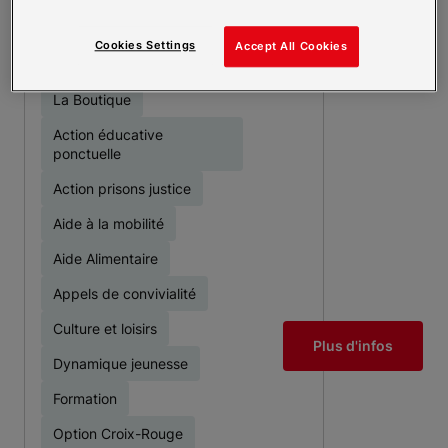
UNITE LOCALE DU
CHALONNAIS
13 Rue Claude Perry
Cookies Settings
Accept All Cookies
71100 CHALON SUR SAONE
La Boutique
Action éducative
ponctuelle
Action prisons justice
Aide à la mobilité
Aide Alimentaire
Appels de convivialité
Culture et loisirs
Plus d'infos
Dynamique jeunesse
Formation
Option Croix-Rouge