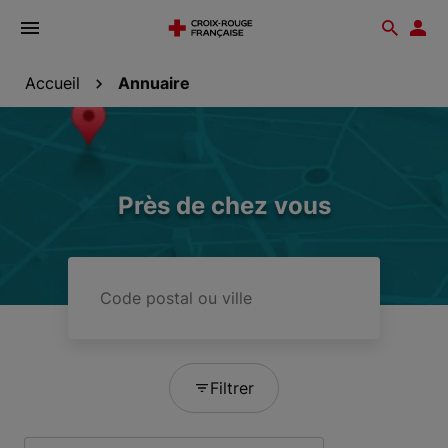
Ouvrir
Reche
Esp
le
don
menu
Accueil
Annuaire
Près de chez vous
Code
postal
ou
ville
Filtrer