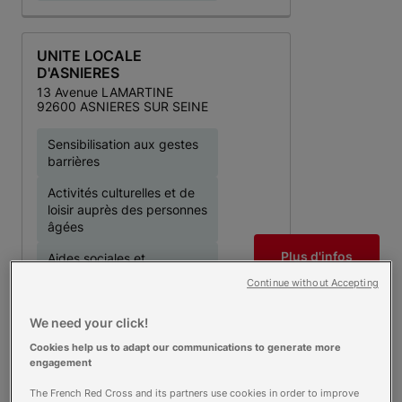
UNITE LOCALE
D'ASNIERES
13 Avenue LAMARTINE
92600 ASNIERES SUR SEINE
Sensibilisation aux gestes
barrières
Activités culturelles et de
loisir auprès des personnes
âgées
Plus d'infos
Aides sociales et
matérielles itinérantes
Continue without Accepting
Appels de convivialité
We need your click!
Postes de secours
Cookies help us to adapt our communications to generate more
engagement
Réseau de secours
The French Red Cross and its partners use cookies in order to improve
Samu Social, maraudes