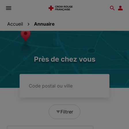
Ouvrir
Reche
Esp
le
don
menu
Accueil
Annuaire
Près de chez vous
Code
postal
ou
ville
Filtrer