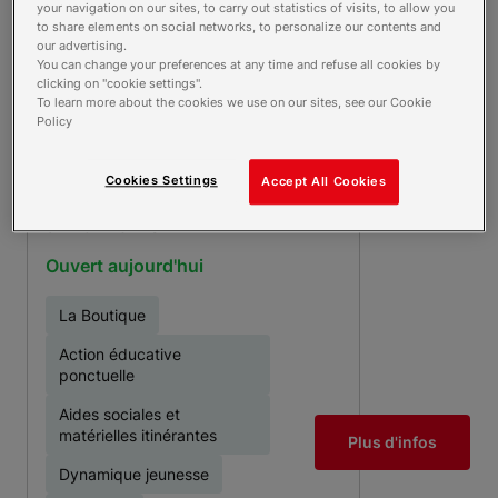
your navigation on our sites, to carry out statistics of visits, to allow you
to share elements on social networks, to personalize our contents and
Urgence et autres
our advertising.
opérations
You can change your preferences at any time and refuse all cookies by
clicking on "cookie settings".
To learn more about the cookies we use on our sites, see our Cookie
Policy
UNITE LOCALE DE
BAGNEUX
Cookies Settings
Accept All Cookies
28 Avenue Paul Vaillant
Couturier
92220 BAGNEUX
Ouvert aujourd'hui
La Boutique
Action éducative
ponctuelle
Aides sociales et
matérielles itinérantes
Plus d'infos
Dynamique jeunesse