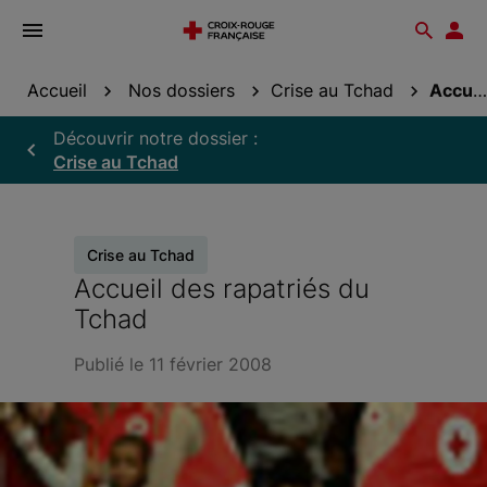
Ouvrir
Reche
Esp
le
don
menu
Accueil
Nos dossiers
Crise au Tchad
Accueil des rapatriés du Tchad
Découvrir notre dossier :
Crise au Tchad
Crise au Tchad
Accueil des rapatriés du
Tchad
Publié le 11 février 2008