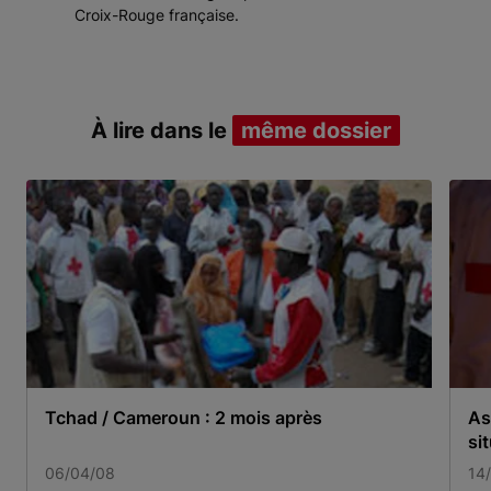
Croix-Rouge française.
À lire dans le
même dossier
Tchad / Cameroun : 2 mois après
As
si
06/04/08
14