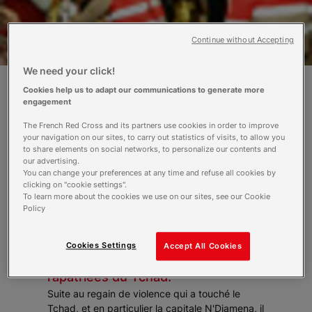
Continue without Accepting
We need your click!
Cookies help us to adapt our communications to generate more
engagement
La Croix-Rouge française envoie une
équipe médicale d’urgence et vient en
The French Red Cross and its partners use cookies in order to improve
aide aux milliers de réfugiés installés
your navigation on our sites, to carry out statistics of visits, to allow you
to share elements on social networks, to personalize our contents and
dans les camps basés à la frontière
our advertising.
tchado-camerounaise.
You can change your preferences at any time and refuse all cookies by
clicking on "cookie settings".
To learn more about the cookies we use on our sites, see our Cookie
Plusieurs dizaines de bénévoles de
Policy
la Croix-Rouge française se sont
mobilisés à chaque arrivée d'avion
Cookies Settings
Accept All Cookies
pour accueillir les personnes
rapatriées du Tchad.
Suite au regain de violence qui a touché le
Tchad, et en particulier la capitale N'Djamena, il