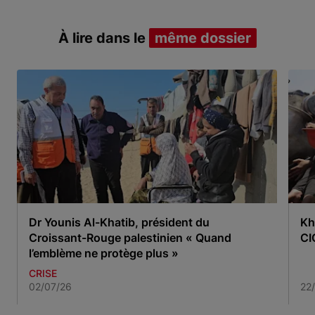
À lire dans le
même dossier
Dr Younis Al-Khatib, président du
Kh
Croissant-Rouge palestinien « Quand
CI
l’emblème ne protège plus »
CRISE
02/07/26
22
Item 1 of 3