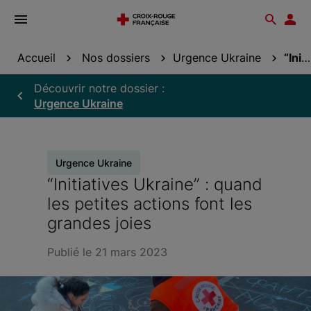
Ouvrir
Reche
Esp
le
don
menu
Accueil
Nos dossiers
Urgence Ukraine
“Initiatives Ukraine” : quand les petites actions...
Découvrir notre dossier :
Urgence Ukraine
Urgence Ukraine
“Initiatives Ukraine” : quand
les petites actions font les
grandes joies
Publié le 21 mars 2023