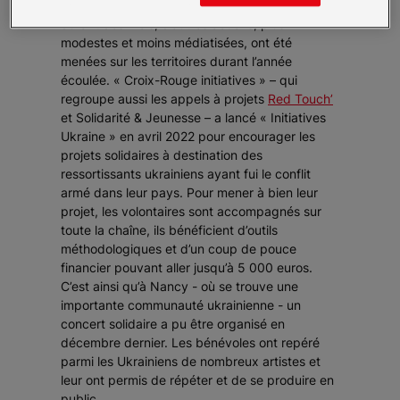
d’Ukrainiens ont occupé le devant de l’actualité
durant des mois, d’autres actions, plus
modestes et moins médiatisées, ont été
menées sur les territoires durant l’année
écoulée. « Croix-Rouge initiatives » – qui
regroupe aussi les appels à projets
Red Touch’
et Solidarité & Jeunesse – a lancé « Initiatives
Ukraine » en avril 2022 pour encourager les
projets solidaires à destination des
ressortissants ukrainiens ayant fui le conflit
armé dans leur pays. Pour mener à bien leur
projet, les volontaires sont accompagnés sur
toute la chaîne, ils bénéficient d’outils
méthodologiques et d’un coup de pouce
financier pouvant aller jusqu’à 5 000 euros.
C’est ainsi qu’à Nancy - où se trouve une
importante communauté ukrainienne - un
concert solidaire a pu être organisé en
décembre dernier. Les bénévoles ont repéré
parmi les Ukrainiens de nombreux artistes et
leur ont permis de répéter et de se produire en
public.