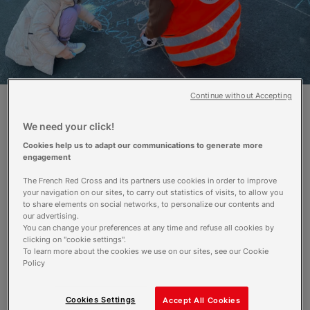
Continue without Accepting
« Initiatives Ukraine » a été mis en place dès
We need your click!
avril 2022, quelques semaines seulement
Cookies help us to adapt our communications to generate more
après le début du conflit en Ukraine. L’objectif
engagement
de ce programme est de favoriser
The French Red Cross and its partners use cookies in order to improve
l’intégration des nombreux ressortissants
your navigation on our sites, to carry out statistics of visits, to allow you
ukrainiens réfugiés en France. Il s’agit de
to share elements on social networks, to personalize our contents and
créer du lien social à travers des projets,
our advertising.
qu’ils soient culturels, éducatifs, liés à
You can change your preferences at any time and refuse all cookies by
clicking on "cookie settings".
l’environnement ou à la santé. Une
To learn more about the cookies we use on our sites, see our Cookie
parenthèse, quelques moments de légèreté,
Policy
pour contrer l’inquiétude et l’incertitude des
lendemains.
Si l’accueil et l’hébergement de milliers
Cookies Settings
Accept All Cookies