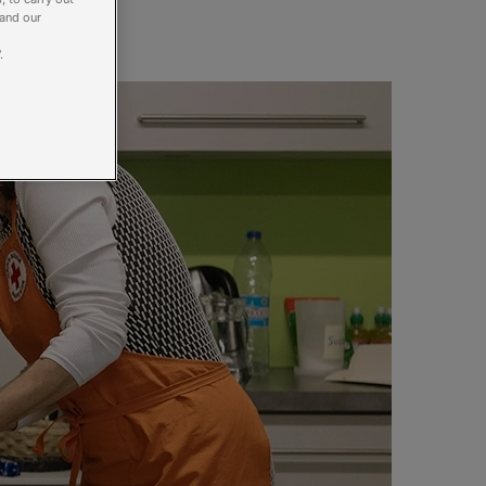
 and our
.