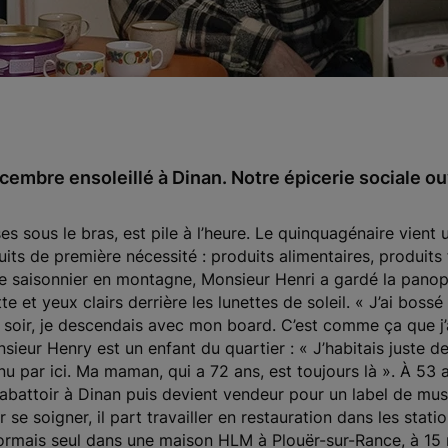
cembre ensoleillé à Dinan. Notre épicerie sociale ou
s sous le bras, est pile à l’heure. Le quinquagénaire vient 
its de première nécessité : produits alimentaires, produits f
de saisonnier en montagne, Monsieur Henri a gardé la pano
te et yeux clairs derrière les lunettes de soleil. « J’ai bo
le soir, je descendais avec mon board. C’est comme ça que j’
ieur Henry est un enfant du quartier : « J’habitais juste derr
 par ici. Ma maman, qui a 72 ans, est toujours là ». À 53 ans
n abattoir à Dinan puis devient vendeur pour un label de mu
 se soigner, il part travailler en restauration dans les stat
sormais seul dans une maison HLM à Plouër-sur-Rance, à 15 