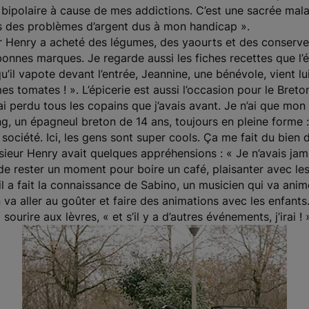
nu bipolaire à cause de mes addictions. C’est une sacrée mal
ais des problèmes d’argent dus à mon handicap ».
enry a acheté des légumes, des yaourts et des conserves
bonnes marques. Je regarde aussi les fiches recettes que l’
qu’il vapote devant l’entrée, Jeannine, une bénévole, vient lu
 mes tomates ! ». L’épicerie est aussi l’occasion pour le Bret
ai perdu tous les copains que j’avais avant. Je n’ai que mon 
g, un épagneul breton de 14 ans, toujours en pleine forme :
société. Ici, les gens sont super cools. Ça me fait du bien 
Monsieur Henry avait quelques appréhensions : « Je n’avais j
e de rester un moment pour boire un café, plaisanter avec le
il a fait la connaissance de Sabino, un musicien qui va anim
va aller au goûter et faire des animations avec les enfants. 
ourire aux lèvres, « et s’il y a d’autres événements, j’irai ! 