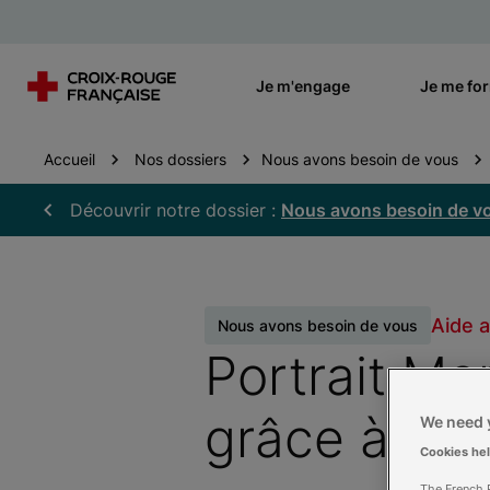
Je m'engage
Je me fo
Accueil
Nos dossiers
Nous avons besoin de vous
Découvrir notre dossier :
Nous avons besoin de v
Aide a
Nous avons besoin de vous
Portrait Mon
grâce à l’ép
We need y
Cookies he
The French R