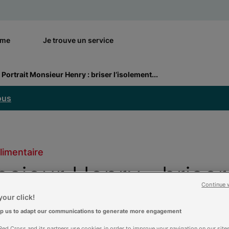
rme
Je trouve un service
Portrait Monsieur Henry : briser l’isolement...
ous
limentaire
sieur Henry : briser
Continue 
icerie sociale
our click!
lp us to adapt our communications to generate more engagement
ed Cross and its partners use cookies in order to improve your navigation on our sites