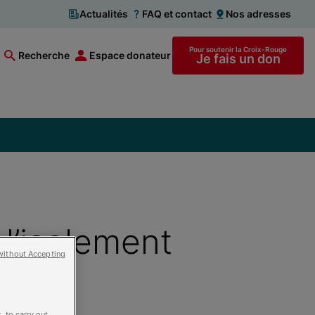
Actualités
FAQ et contact
Nos adresses
Pour soutenir la Croix-Rouge
Recherche
Espace donateur
Je fais un don
 l’isolement
without Accepting
, to carry out