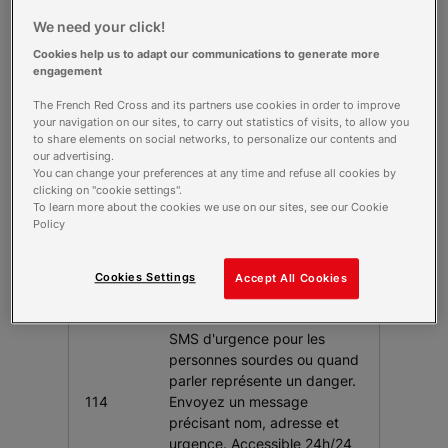
Numéros d'urgence en cas de
We need your click!
danger immédiat
Cookies help us to adapt our communications to generate more
engagement
Numéro
Situation
The French Red Cross and its partners use cookies in order to improve
your navigation on our sites, to carry out statistics of visits, to allow you
Pour une intervention
to share elements on social networks, to personalize our contents and
our advertising.
immédiate des forces de
You can change your preferences at any time and refuse all cookies by
l'ordre. Gratuit et accessible
clicking on "cookie settings".
24h/24, même depuis un
To learn more about the cookies we use on our sites, see our Cookie
17
téléphone bloqué. Les
Policy
opérateurs évaluent la
situation et déclenchent
Cookies Settings
Accept All Cookies
l'intervention.
SMS d'urgence pour les
personnes sourdes ou quand
parler représente un danger.
114
Envoyez un message
précisant nom, adresse et
urgence. Accessible 24h/24