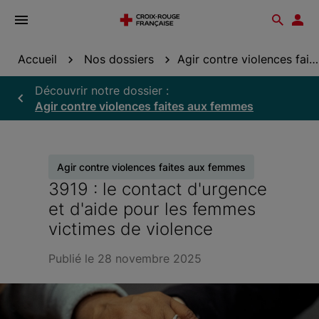
Ouvrir
Reche
Esp
le
don
menu
Accueil
Nos dossiers
Agir contre violences faites aux femmes
Découvrir notre dossier :
Agir contre violences faites aux femmes
Agir contre violences faites aux femmes
3919 : le contact d'urgence
et d'aide pour les femmes
victimes de violence
Publié le 28 novembre 2025