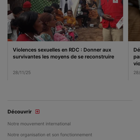
Violences sexuelles en RDC : Donner aux
Dép
survivantes les moyens de se reconstruire
pa
vi
28/11/25
28
Item 1 of 3
Découvrir
Notre mouvement international
Notre organisation et son fonctionnement