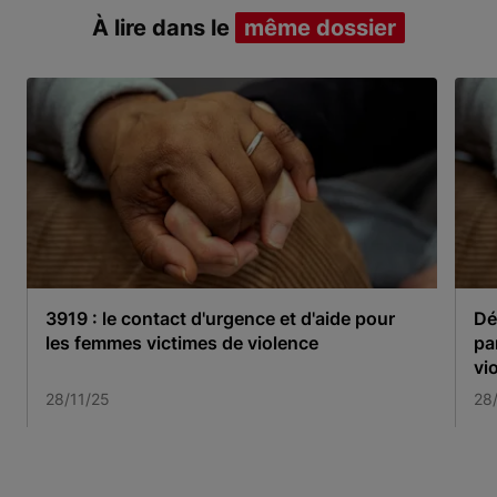
À lire dans le
même dossier
3919 : le contact d'urgence et d'aide pour
Dép
les femmes victimes de violence
pa
vi
28/11/25
28
Item 1 of 3