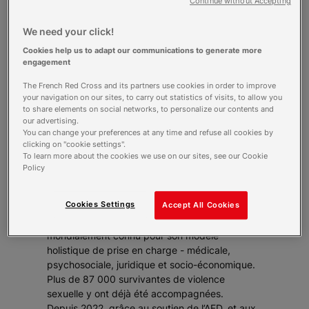
Continue without Accepting
En République démocratique du Congo (RDC),
We need your click!
la Croix-Rouge française soutient l’hôpital et la
Fondation Panzi, spécialisés dans
Cookies help us to adapt our communications to generate more
l’accompagnement des survivantes de
engagement
violences sexuelles.
The French Red Cross and its partners use cookies in order to improve
À Bukavu, dans l’est du pays, les collines du
your navigation on our sites, to carry out statistics of visits, to allow you
Sud-Kivu abritent une réalité que les équipes
to share elements on social networks, to personalize our contents and
humanitaires connaissent bien : les violences
our advertising.
You can change your preferences at any time and refuse all cookies by
sexuelles y sont courantes, ancrées dans un
clicking on "cookie settings".
conflit qui n’en finit pas. Ici, des centaines de
To learn more about the cookies we use on our sites, see our Cookie
femmes arrivent chaque année à l’hôpital
Policy
Panzi. Certaines ont marché plusieurs heures
pour atteindre ce lieu devenu symbole d’espoir.
Cookies Settings
Accept All Cookies
Créé en 1999 par le Dr Denis Mukwege, prix
Nobel de la paix, l’hôpital Panzi est aujourd’hui
mondialement connu pour son modèle
holistique de prise en charge - médicale,
psychosociale, juridique et socio-économique.
Plus de 87 000 survivantes de violence
sexuelle y ont déjà été accompagnées.
Depuis 2022, grâce au soutien de l’AFD, et aux