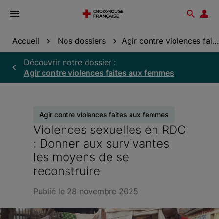
Ouvrir
Reche
Esp
le
don
menu
Accueil
Nos dossiers
Agir contre violences faites aux femmes
Découvrir notre dossier :
Agir contre violences faites aux femmes
Agir contre violences faites aux femmes
Violences sexuelles en RDC
: Donner aux survivantes
les moyens de se
reconstruire
Publié le 28 novembre 2025