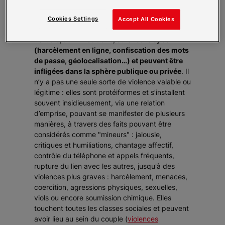
Ces violences basées sur le genre peuvent
être de nature sexuelle, physique,
Cookies Settings
Accept All Cookies
psychologique, économique, matérielle,
verbale, administrative, ou encore cyber
(harcèlement en ligne, confiscation des mots
de passe, géolocalisation…) et peuvent être
infligées dans la sphère publique ou privée
. Il
n’y a pas une seule sorte de violence valable ou
légitime : elles sont protéiformes et s’installent
souvent insidieusement, via une relation
d’emprise, pouvant se manifester de plusieurs
manières, à travers des faits pouvant être
considérés comme "mineurs" : jalousie,
critiques et humiliations, chantage affectif,
contrôle du téléphone et appels fréquents,
rupture du lien avec les autres, jusqu'à des
violences plus graves : harcèlement, menaces,
coercition, agressions physiques, sexuelles,
viols ou encore soumission chimique. Elles
touchent toutes les classes sociales et peuvent
avoir lieu au sein du couple (
violences