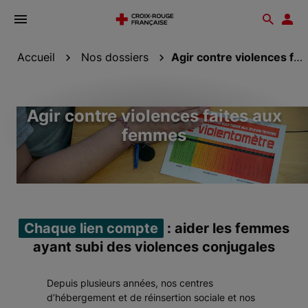
Ouvrir
Reche
Esp
le
don
menu
Accueil
Nos dossiers
Agir contre violences faites aux femmes
Agir contre violences faites aux
femmes
Chaque lien compte
: aider les femmes
ayant subi des violences conjugales
Depuis plusieurs années, nos centres
d’hébergement et de réinsertion sociale et nos