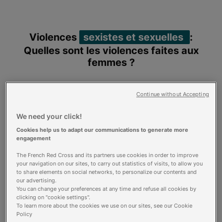
Violences
sexistes et sexuelles
:
Quelles sont les violences faites aux
femmes ?
Les violences sexistes et sexuelles ont lieu
Continue without Accepting
partout, tout le temps. C’est un phénomène
mondial, et bien sûr national, contre lequel
We need your click!
nous luttons à la Croix-Rouge. Comprendre
les rouages de ces violences est un premier
Cookies help us to adapt our communications to generate more
engagement
pas vers une prise de conscience collective et
une prise en charge adaptée des victimes.
The French Red Cross and its partners use cookies in order to improve
Qu’est-ce qu’une violence sexiste
your navigation on our sites, to carry out statistics of visits, to allow you
to share elements on social networks, to personalize our contents and
et sexuelle ?
our advertising.
Les violences sexistes et sexuelles trouvent
You can change your preferences at any time and refuse all cookies by
clicking on "cookie settings".
leurs racines au sein des inégalités de genre,
To learn more about the cookies we use on our sites, see our Cookie
entre les hommes et les femmes, structurant
Policy
encore très largement nos sociétés.