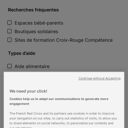
Recherches fréquentes
Espaces bébé-parents
Boutiques solidaires
Sites de formation Croix-Rouge Compétence
Types d’aide
Aide alimentaire
Aide financière
Continue without Accepting
Microcrédit
Voir plus
We need your click!
Cookies help us to adapt our communications to generate more
Besoins
engagement
The French Red Cross and its partners use cookies in order to improve
Etre orienté
your navigation on our sites, to carry out statistics of visits, to allow you
to share elements on social networks, to personalize our contents and
Accéder à mes droits