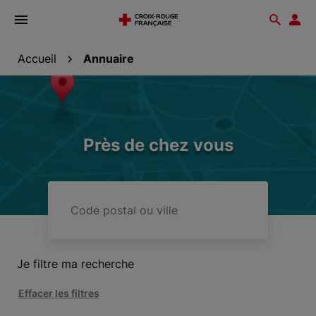
Ouvrir
Reche
Esp
le
don
menu
Accueil
Annuaire
Près de chez vous
Code
postal
ou
ville
Je filtre ma recherche
Effacer les filtres