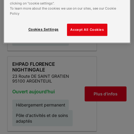
95200 SARCELLES
clicking on "cookie settings".
To learn more about the cookies we use on our sites, see our Cookie
Ouvert aujourd'hui
Plus d'infos
Policy
Pôle d'activités et de soins
Cookies Settings
adaptés
Accept All Cookies
Hébergement permanent
EHPAD FLORENCE
NIGHTINGALE
23 Route DE SAINT GRATIEN
95100 ARGENTEUIL
Ouvert aujourd'hui
Plus d'infos
Hébergement permanent
Pôle d'activités et de soins
adaptés