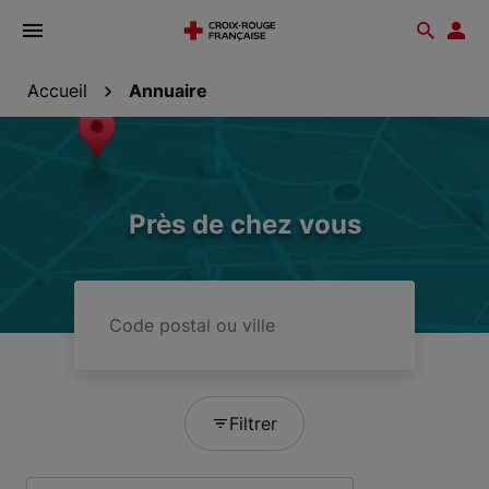
Ouvrir
Reche
Esp
le
don
menu
Accueil
Annuaire
Près de chez vous
Code
postal
ou
ville
Filtrer