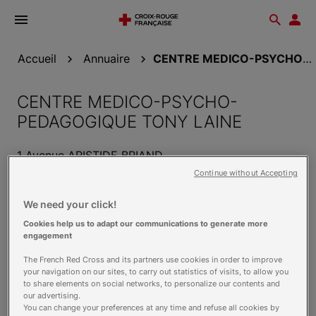
Ouvrir
Reche
Esp
le
don
menu
Accueil
Annuaire
CENTRE MEDICO-PSYCHO-PEDAGOGIQUE TONY LAINE
CENTRE MEDICO-PSYCHO-
PEDAGOGIQUE TONY LAINE
1 Avenue ARISTIDE BRIAND
91200 ATHIS MONS
Continue without Accepting
Voir sur la carte
We need your click!
Contact
Cookies help us to adapt our communications to generate more
engagement
01 69 38 18 12
The French Red Cross and its partners use cookies in order to improve
Contacter par mail
your navigation on our sites, to carry out statistics of visits, to allow you
to share elements on social networks, to personalize our contents and
our advertising.
Horaires
You can change your preferences at any time and refuse all cookies by