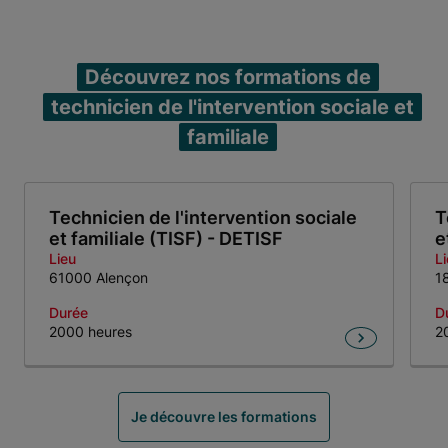
Découvrez nos formations de
technicien de l'intervention sociale et
familiale
Technicien de l'intervention sociale
T
et familiale (TISF) - DETISF
e
Lieu
L
61000 Alençon
1
Durée
D
2000 heures
2
Item 1 of 4
Je découvre les formations