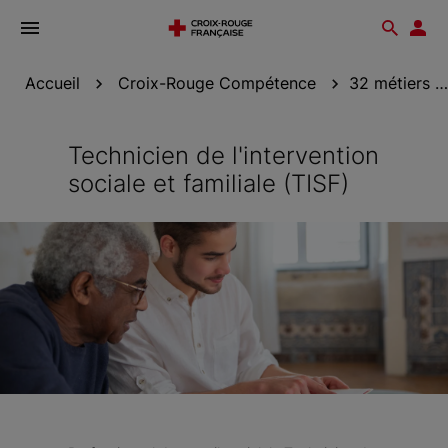
Ouvrir
Reche
Esp
le
don
menu
Accueil
Croix-Rouge Compétence
32 métiers accessibles avec Croix-Rouge...
Technicien de l'intervention
sociale et familiale (TISF)