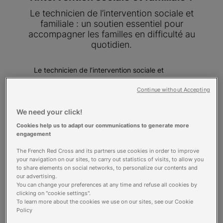
Le technicien de l’intervention sociale et
familiale : un soutien essentiel pour
accompagner les familles en difficulté au
quotidien.
Le technicien de l’intervention sociale et
familiale accompagne les familles et les foyers
Continue without Accepting
qui rencontrent des difficultés variées, telles
que l’hospitalisation d’un proche, la naissance
We need your click!
d’un enfant, une maladie, un handicap, des
situations de maltraitance, des problèmes
Cookies help us to adapt our communications to generate more
scolaires ou encore une séparation. Son rôle
engagement
principal est d’apporter un soutien concret et
The French Red Cross and its partners use cookies in order to improve
adapté pour améliorer le quotidien de ces
your navigation on our sites, to carry out statistics of visits, to allow you
familles et favoriser leur bien-être global.
to share elements on social networks, to personalize our contents and
Concrètement, ses missions incluent :
our advertising.
Aider à la gestion des tâches quotidiennes
You can change your preferences at any time and refuse all cookies by
clicking on "cookie settings".
essentielles : il accompagne les familles
To learn more about the cookies we use on our sites, see our Cookie
dans les gestes de la vie courante, comme
Policy
l’entretien du logement (ménage), la