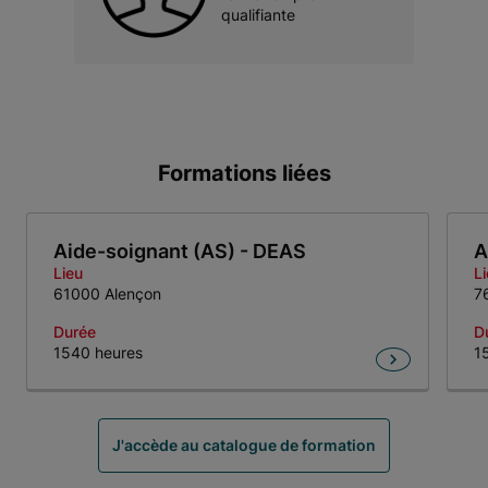
qualifiante
Formations liées
Aide-soignant (AS) - DEAS
A
Lieu
L
61000 Alençon
7
Durée
D
1540 heures
1
Item 1 of 3
J'accède au catalogue de formation