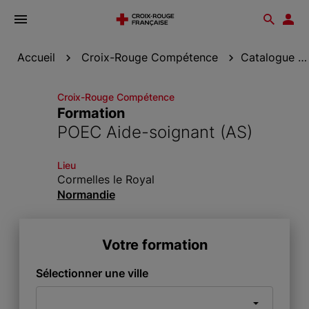
Ouvrir
Reche
Esp
le
don
menu
Accueil
Croix-Rouge Compétence
Catalogue de formation
Croix-Rouge Compétence
Formation
POEC Aide-soignant (AS)
Lieu
Cormelles le Royal
Normandie
Votre formation
Sélectionner une ville