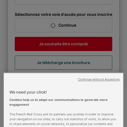
Sélectionnez votre voie d'accès pour vous inscrire
Continue
Je souhaite être contacté
Je télécharge une brochure
Comment s'inscrire ?
Continue without Accepting
We need your click!
Cookies help us to adapt our communications to generate more
engagement
The French Red Cross and its partners use cookies in order to improve
your navigation on our sites, to carry out statistics of visits, to allow you
to share elements on social networks, to personalize our contents and