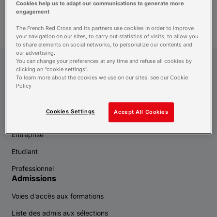
Cookies help us to adapt our communications to generate more
recherche
engagement
The French Red Cross and its partners use cookies in order to improve
your navigation on our sites, to carry out statistics of visits, to allow you
to share elements on social networks, to personalize our contents and
our advertising.
You can change your preferences at any time and refuse all cookies by
Croix-Rouge Compétence
clicking on "cookie settings".
To learn more about the cookies we use on our sites, see our Cookie
Policy
Vous êtes
Cookies Settings
Accept All Cookies
Demandeur d'emploi
Entreprise
Etudiant
Professionnel
Admissions
Voies d'accès aux formations
Liste des admis aux sélections