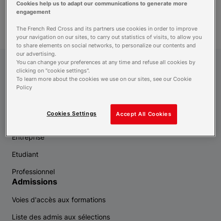
Cookies help us to adapt our communications to generate more
recherche
engagement
The French Red Cross and its partners use cookies in order to improve
your navigation on our sites, to carry out statistics of visits, to allow you
to share elements on social networks, to personalize our contents and
our advertising.
You can change your preferences at any time and refuse all cookies by
Croix-Rouge Compétence
clicking on "cookie settings".
To learn more about the cookies we use on our sites, see our Cookie
Policy
Vous êtes
Cookies Settings
Accept All Cookies
Demandeur d'emploi
Entreprise
Etudiant
Professionnel
Admissions
Voies d'accès aux formations
Liste des admis aux sélections