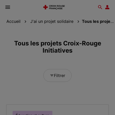
Ouvrir
Reche
Esp
le
don
menu
Accueil
J'ai un projet solidaire
Tous les projets Croix-Rouge Initiatives
Tous les projets Croix-Rouge
Initiatives
Filtrer