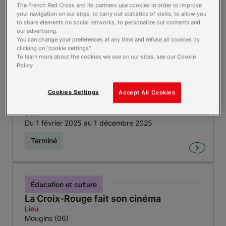
Le 4 décembre 2025
The French Red Cross and its partners use cookies in order to improve
your navigation on our sites, to carry out statistics of visits, to allow you
Terminé
to share elements on social networks, to personalize our contents and
our advertising.
You can change your preferences at any time and refuse all cookies by
clicking on "cookie settings".
To learn more about the cookies we use on our sites, see our Cookie
Santé bien-être et sport
Policy
Poterie, papoterie
Lieu
Cookies Settings
Accept All Cookies
Yssingeaux (43)
Date
Du 1 février 2025 au 1 décembre 2025
Terminé
Éducation et culture
La Croix-Rouge fait son cinéma
Lieu
Mougins (06)