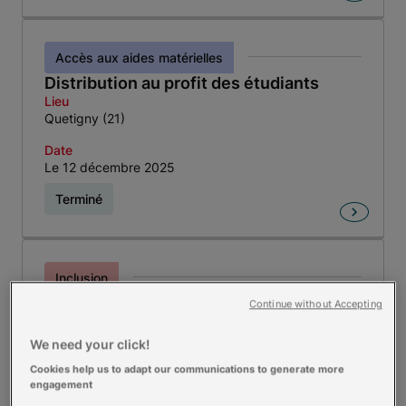
Accès aux aides matérielles
Distribution au profit des étudiants
Lieu
Quetigny (21)
Date
Le 12 décembre 2025
Terminé
Inclusion
Enrichissons nous de nos talents et de
Continue without Accepting
nos différences
Lieu
We need your click!
Le Chambon-sur-Lignon (43)
Cookies help us to adapt our communications to generate more
engagement
Date