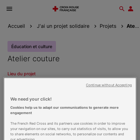
Ouvrir
Reche
Esp
le
don
menu
Accueil
J'ai un projet solidaire
Projets
Atelier couture
Éducation et culture
Atelier couture
Lieu du projet
Unité Locale de Gueugnon
Continue without Accepting
15a Rue des Potiers
71130
Gueugnon
We need your click!
Date
Cookies help us to adapt our communications to generate more
engagement
Du 3 juin 2024 au 31 décembre 2024
The French Red Cross and its partners use cookies in order to improve
your navigation on our sites, to carry out statistics of visits, to allow you
Terminé
to share elements on social networks, to personalize our contents and
our advertising.