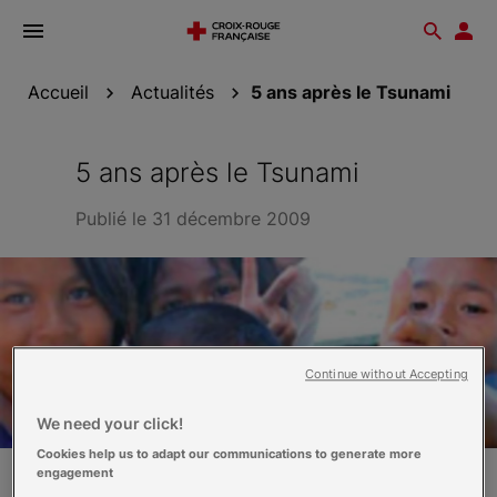
Ouvrir
Reche
Esp
le
don
menu
Accueil
Actualités
5 ans après le Tsunami
5 ans après le Tsunami
Publié le 31 décembre 2009
Continue without Accepting
We need your click!
Cookies help us to adapt our communications to generate more
engagement