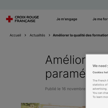
Je m'engage
Je me fo
Accueil
Actualités
Améliorer la qualité des formatio
Améliorer l
We need y
paramédical
Cookies he
The French R
statistics o
Publié le 16 novembre 2011
advertising.
You can chan
To learn mor