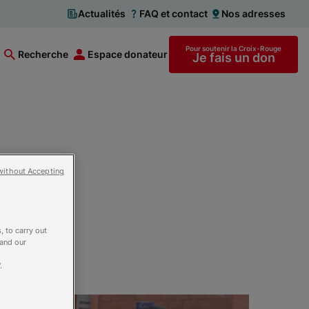
Actualités
FAQ et contact
Nos adresses
Pour soutenir la Croix-Rouge
Recherche
Espace donateur
Je fais un don
ions
without Accepting
aroc
, to carry out
 and our
.