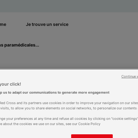
rme
Je trouve un service
ns paramédicales...
a qualité des format
Continue 
our click!
es au Mali et au M
lp us to adapt our communications to generate more engagement
ed Cross and its partners use cookies in order to improve your navigation on our sites
f visits, to allow you to share elements on social networks, to personalize our contents
ge your preferences at any time and refuse all cookies by clicking on "cookie settings"
e about the cookies we use on our sites, see our Cookie Policy