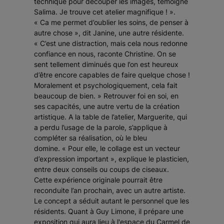
technique pour découper les images
, témoigne
Salima.
Je trouve cet atelier magnifique ! »
.
« Ca me permet d’oublier les soins, de penser à
autre chose »,
dit Janine, une autre résidente.
« C’est une distraction, mais cela nous redonne
confiance en nous
, raconte Christine.
On se
sent tellement diminués que l’on est heureux
d’être encore capables de faire quelque chose !
Moralement et psychologiquement, cela fait
beaucoup de bien. »
Retrouver foi en soi, en
ses capacités, une autre vertu de la création
artistique. A la table de l’atelier, Marguerite, qui
a perdu l’usage de la parole, s’applique à
compléter sa réalisation, où le bleu
domine.
« Pour elle, le collage est un vecteur
d’expression important »
, explique le plasticien,
entre deux conseils ou coups de ciseaux.
Cette expérience originale pourrait être
reconduite l’an prochain, avec un autre artiste.
Le concept a séduit autant le personnel que les
résidents. Quant à Guy Limone, il prépare une
exposition qui aura lieu à l'espace du Carmel de