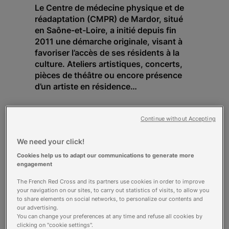
Le Centre de médecine physique et de
réadaptation (CMPR) de Mardor, situé
en Saône-et-Loire, a initié depuis fin
2011 une démarche originale, visant à
favoriser l’accès de ses résidents à la
culture. Ateliers artistiques, concerts,
pièces de théâtre ou encore présence
d’un artiste en résidence…
Autant de projets destinés à faire avancer les
Continue without Accepting
patients dans leur parcours de guérison, tant
physique que morale.
We need your click!
«
Je peux, je dois, je veux
», «
Première main
gauche
», «
Un cri ! J’existe
». Les titres des
Cookies help us to adapt our communications to generate more
toiles réalisées par les résidents de Mardor
engagement
n’ont rien d’anodin. Spécialisé en cardiologie,
The French Red Cross and its partners use cookies in order to improve
neurologie, traumatologie et pneumologie, le
your navigation on our sites, to carry out statistics of visits, to allow you
CMPR de Mardor accueille des personnes
to share elements on social networks, to personalize our contents and
ayant vécu un grand traumatisme.
« Accident
our advertising.
de voiture, AVC, traumatismes crâniens : d’une
You can change your preferences at any time and refuse all cookies by
clicking on "cookie settings".
seconde à l’autre, leur vie a basculé
, explique