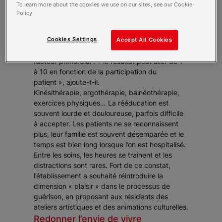
To learn more about the cookies we use on our sites, see our Cookie
Frédéric Leyret, directeur de l’établissement.
Policy
Elles doivent dans un premier temps faire le
deuil de ce qu’elles ont perdu, puis se battre
Cookies Settings
pour guérir et accepter de vivre autrement. »
Accept All Cookies
Et la volonté, pour réapprendre à vivre, est un
facteur primordial :
« le résultat peut aller de 1
à 10 en fonction de la participation du
patient »
, ajoute-t-il.
Kinésithérapie, ergothérapie, balnéothérapie,
exercices physiques… La rééducation est
souvent lourde et douloureuse, parfois difficile
à accepter. Les patients ne se reconnaissent
plus, leur famille est souvent désemparée et le
temps est bien long lorsque l’on est hospitalisé.
Entre les soins, les heures se traînent et les
distractions sont rares. Fort de ce constat,
l’établissement a souhaité réintroduire la
dimension « plaisir » dans le processus de
guérison, en proposant aux résidents des
ateliers artistiques et des animations culturelles.
Redonner l’envie de vivre