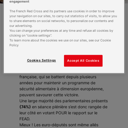
engagement
The French Red Cross and its partners use cookies in order to improve
your navigation on our sites, to carry out statistics of visits, to allow you
Le Parlement européen déterminé à
to share elements on social networks, to personalize our contents and
our advertising.
soutenir la lutte contre la précarité en
You can change your preferences at any time and refuse all cookies by
Europe. Il a voté massivement en faveur
clicking on "cookie settings".
du rapport de Commission Emploi
To learn more about the cookies we use on our sites, see our Cookie
concernant le Fonds européen d’aide au
Policy
plus démunis (FEAD).
Cookies Settings
Accept All Cookies
Les Banques Alimentaires, les Restos du Cœur,
le Secours populaire français et la Croix-Rouge
française, qui se battent depuis plusieurs
années pour maintenir un programme de
sécurité alimentaire à dimension européenne,
peuvent savourer cette victoire.
Une large majorité des parlementaires présents
(74%)
en séance plénière s’est donc rangée de
leur côté en votant POUR le rapport sur le
FEAD.
Mieux ! Les euro-députés sont même allés