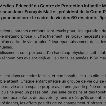
tut Médico-Educatif du Centre de Protection Infantile
sseur Jean-François Mattei, président de la Croix-
pour améliorer le cadre de vie des 60 résidents, âgé
ésidents, parents d’enfants sont réunis pour l’inauguration 
able métamorphose ». Effectivement, les locaux nécessitaien
nt d’un cadre de vie propice à leur épanouissement dans des
uelles.
ablissement sont porteurs d’un handicap physique, soit son
 rénovations avaient déjà eu lieu dans les années 1980 mai
luent dans un cadre familial et non hospitalier », explique l
ble atteint. Chaque enfant intègre un groupe de vie qui s
pe de vie a son espace propre avec une grande pièce comm
n cuisine avec un passe plat, une salle de bains et des toilet
permet aux enfants de pouvoir s’y rendre dès qu’ils en ont en
résidents, les effets positifs de ce changement d’infrastruc