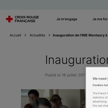
Je m'engage
Je me fo
Accueil
Actualités
Inauguration de l’IME Montaury 
Inauguratio
Publié le 18 juillet 2011
We need y
Cookies he
The French R
statistics o
advertising.
You can chan