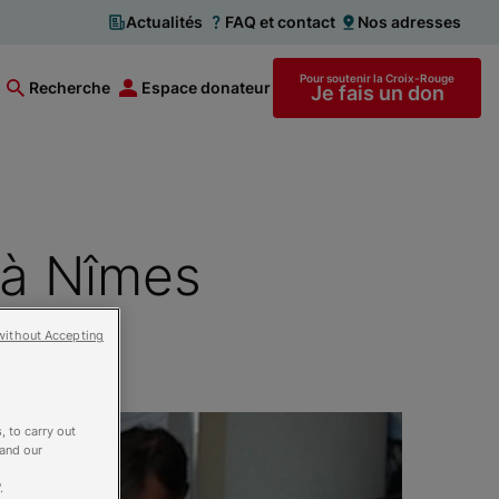
Actualités
FAQ et contact
Nos adresses
Pour soutenir la Croix-Rouge
Recherche
Espace donateur
Je fais un don
 à Nîmes
without Accepting
, to carry out
 and our
.