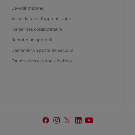
Devenir mécène
Verser la taxe d’apprentissage
Former ses collaborateurs
Recruter un apprenti
Demander un poste de secours
Fournisseurs et appels d'offres
facebook
instagram
twitter
linkedin
youtube
Croix-
Croix-
Croix-
Croix-
Croix-
Rouge
Rouge
Rouge
Rouge
Rouge