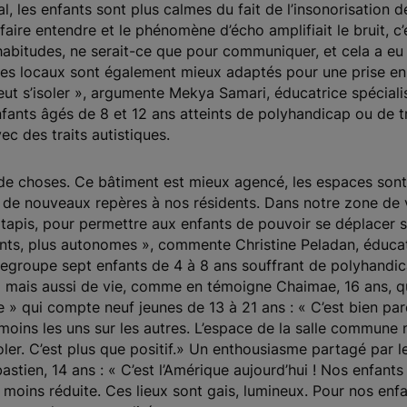
, les enfants sont plus calmes du fait de l’insonorisation d
faire entendre et le phénomène d’écho amplifiait le bruit, c’é
bitudes, ne serait-ce que pour communiquer, et cela a eu u
 Ces locaux sont également mieux adaptés pour une prise e
 peut s’isoler », argumente Mekya Samari, éducatrice spécia
fants âgés de 8 et 12 ans atteints de polyhandicap ou de 
ec des traits autistiques.
e choses. Ce bâtiment est mieux agencé, les espaces sont 
de nouveaux repères à nos résidents. Dans notre zone de vi
tapis, pour permettre aux enfants de pouvoir se déplacer s
nts, plus autonomes », commente Christine Peladan, éducat
regroupe sept enfants de 4 à 8 ans souffrant de polyhandic
 mais aussi de vie, comme en témoigne Chaimae, 16 ans, qu
 » qui compte neuf jeunes de 13 à 21 ans : « C’est bien parc
t moins les uns sur les autres. L’espace de la salle commun
oler. C’est plus que positif.» Un enthousiasme partagé par l
tien, 14 ans : « C’est l’Amérique aujourd’hui ! Nos enfants 
 moins réduite. Ces lieux sont gais, lumineux. Pour nos enfan