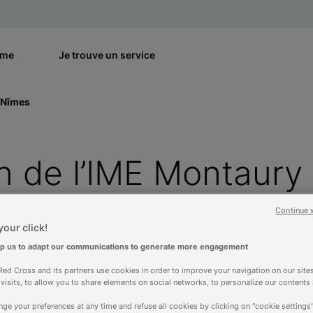
rme
Je trouve un service
à Nîmes
n de l’IME Montaury
Continue 
our click!
lp us to adapt our communications to generate more engagement
ed Cross and its partners use cookies in order to improve your navigation on our sites
f visits, to allow you to share elements on social networks, to personalize our contents
ge your preferences at any time and refuse all cookies by clicking on "cookie settings"