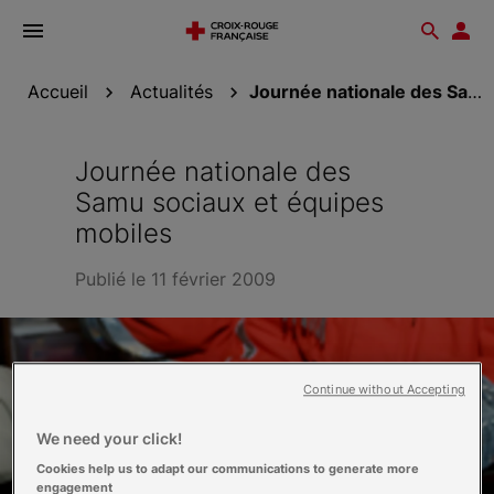
Ouvrir
Reche
Esp
le
don
menu
Accueil
Actualités
Journée nationale des Samu sociaux et équipes...
Journée nationale des
Samu sociaux et équipes
mobiles
Publié le 11 février 2009
Continue without Accepting
We need your click!
Cookies help us to adapt our communications to generate more
engagement