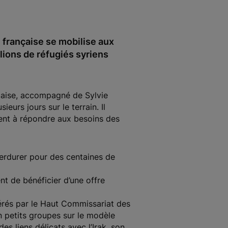
e française se mobilise aux
lions de réfugiés syriens
nçaise, accompagné de Sylvie
eurs jours sur le terrain. Il
sent à répondre aux besoins des
perdurer pour des centaines de
t de bénéficier d’une offre
érés par le Haut Commissariat des
n petits groupes sur le modèle
s liens délicats avec l’Irak, son