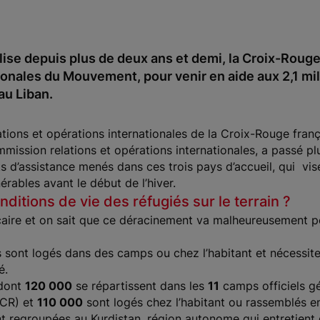
enlise depuis plus de deux ans et demi, la Croix-Roug
onales du Mouvement, pour venir en aide aux 2,1 mil
 au Liban.
ations et opérations internationales de la Croix-Rouge fra
ission relations et opérations internationales, a passé plusi
ts d’assistance menés dans ces trois pays d’accueil, qui vi
érables avant le début de l’hiver.
ditions de vie des réfugiés sur le terrain ?
récaire et on sait que ce déracinement va malheureusement 
 sont logés dans des camps ou chez l’habitant et nécessiten
é.
 dont
120 000
se répartissent dans les
11
camps officiels g
HCR) et
110 000
sont logés chez l’habitant ou rassemblés e
t regroupées au Kurdistan, région autonome qui entretient de