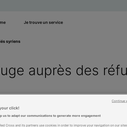
rme
Je trouve un service
iés syriens
uge auprès des réf
Continue 
our click!
lp us to adapt our communications to generate more engagement
ed Cross and its partners use cookies in order to improve your navigation on our sites