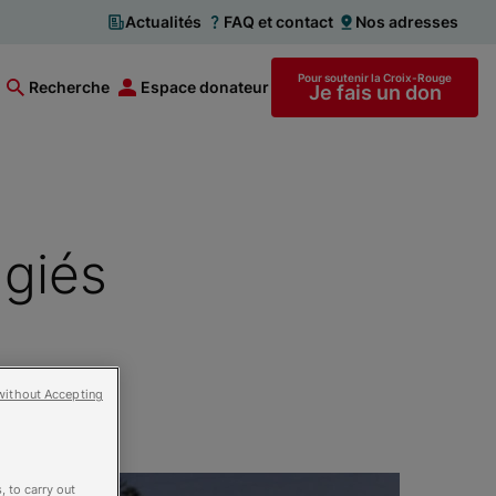
Actualités
FAQ et contact
Nos adresses
Pour soutenir la Croix-Rouge
Recherche
Espace donateur
Je fais un don
ugiés
without Accepting
, to carry out