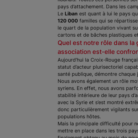
pays d’attachement. Dans les camp
Le
Liban
est quant à lui le pays qu
120 000
familles qui se répartiss
le quart de la population vivant sur
cartons et de bâches plastiques et
Quel est notre rôle dans la 
association est-elle confro
Aujourd’hui la Croix-Rouge frança
statut d’acteur plurisectoriel cap
santé publique, démontre chaque jou
Nous avons également un rôle moteu
syriens. En effet, nous avons parf
stabilité intérieure de leur pays d
avec la Syrie et s’est montré extr
donc particulièrement vigilants s
populations hôtes.
Mais la principale difficulté pour
mettre en place dans les trois p
finalement obtenu au mois de nov