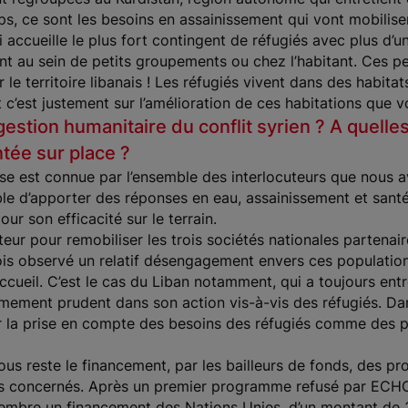
s, ce sont les besoins en assainissement qui vont mobilise
i accueille le plus fort contingent de réfugiés avec plus d’u
ent au sein de petits groupements ou chez l’habitant. Ces 
 le territoire libanais ! Les réfugiés vivent dans des habitat
 c’est justement sur l’amélioration de ces habitations que v
gestion humanitaire du conflit syrien ? A quelles
ntée sur place ?
ise est connue par l’ensemble des interlocuteurs que nous a
able d’apporter des réponses en eau, assainissement et sant
r son efficacité sur le terrain.
r pour remobiliser les trois sociétés nationales partenaire
ois observé un relatif désengagement envers ces population
’accueil. C’est le cas du Liban notamment, qui a toujours en
êmement prudent dans son action vis-à-vis des réfugiés. Dan
ur la prise en compte des besoins des réfugiés comme des 
 nous reste le financement, par les bailleurs de fonds, des
ays concernés. Après un premier programme refusé par ECH
embre un financement des Nations Unies, d’un montant de 