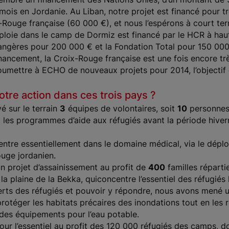
 mois en Jordanie. Au Liban, notre projet est financé pour t
-Rouge française (60 000 €), et nous l’espérons à court te
éploie dans le camp de Dormiz est financé par le HCR à hau
trangères pour 200 000 € et la Fondation Total pour 150 000
financement, la Croix-Rouge française est une fois encore t
soumettre à ECHO de nouveaux projets pour 2014, l’objectif 
tre action dans ces trois pays ?
é sur le terrain
3
équipes de volontaires, soit
10
personnes 
 les programmes d’aide aux réfugiés avant la période hivern
entre essentiellement dans le domaine médical, via le dépl
ouge jordanien.
n projet d’assainissement au profit de
400
familles répartie
la plaine de la Bekka, quiconcentre l’essentiel des réfugiés 
ts des réfugiés et pouvoir y répondre, nous avons mené un
protéger les habitats précaires des inondations tout en les r
r des équipements pour l’eau potable.
pour l’essentiel au profit des 120 000 réfugiés des camps, do