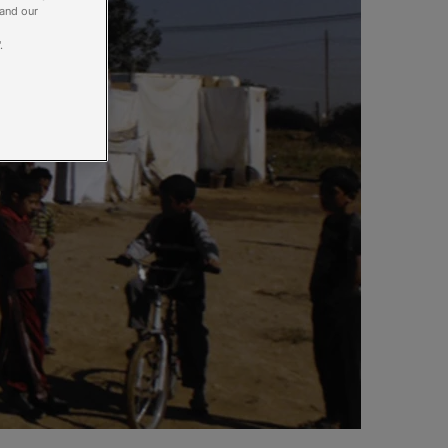
 and our
.