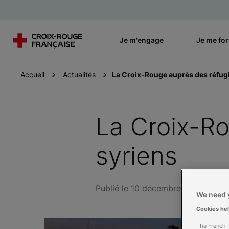
Je m'engage
Je me fo
Accueil
Actualités
La Croix-Rouge auprès des réfug
La Croix-Ro
syriens
Publié le 10 décembre 2013
We need y
Cookies he
The French R