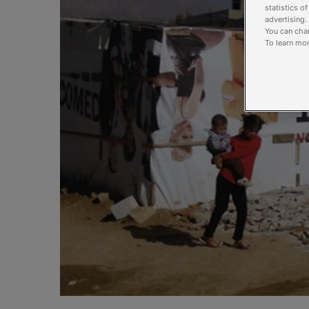
statistics o
advertising.
You can chan
To learn mor