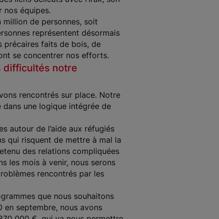
r nos équipes.
n million de personnes, soit
personnes représentent désormais
s précaires faits de bois, de
ont se concentrer nos efforts.
 difficultés notre
vons rencontrés sur place. Notre
é dans une logique intégrée de
s autour de l’aide aux réfugiés
s qui risquent de mettre à mal la
tretenu des relations compliquées
s les mois à venir, nous serons
problèmes rencontrés par les
 programmes que nous souhaitons
O en septembre, nous avons
370 000 €, qui va nous permettre