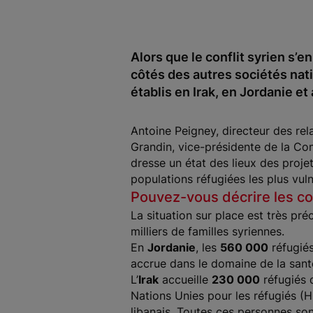
Alors que le conflit syrien s’
côtés des autres sociétés nati
établis en Irak, en Jordanie et
Antoine Peigney, directeur des rel
Grandin, vice-présidente de la Comm
dresse un état des lieux des proje
populations réfugiées les plus vuln
Pouvez-vous décrire les con
La situation sur place est très p
milliers de familles syriennes.
En
Jordanie
, les
560 000
réfugiés
accrue dans le domaine de la sant
L’
Irak
accueille
230 000
réfugiés
Nations Unies pour les réfugiés (
libanais. Toutes ces personnes son