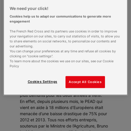
We need your click!
Les ministres européens, notamment la
Cookies help us to adapt our communications to generate more
Ministre allemande, Madame Ilse Aigner,
engagement
ont, aujourd’hui, décidé de maintenir les
crédits budgétaires du PEAD pendant
The French Red Cross and its partners use cookies in order to improve
your navigation on our sites, to carry out statistics of visits, to allow you
les deux prochaines années, évitant de
to share elements on social networks, to personalize our contents and
justesse, à l’Europe une crise
our advertising.
humanitaire.
You can change your preferences at any time and refuse all cookies by
clicking on "cookie settings".
To learn more about the cookies we use on our sites, see our Cookie
Les associations françaises d’aide alimentaire
Policy
et les dizaines de milliers de bénévoles qui
agissent au quotidien saluent la décision du
Cookies Settings
Accept All Cookies
conseil des ministres de l’agriculture qui vient
de sauver le Programme européen d’aide aux
plus démunis pour les deux années à venir.
En effet, depuis plusieurs mois, le PEAD qui
vient en aide à 18 millions d’Européens était
menacée d’une baisse drastique de 75% pour
2012 et 2013. Tous nos efforts entrepris,
soutenus par le Ministre de l’Agriculture, Bruno