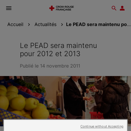
Ouvrir
Reche
Esp
le
don
menu
Accueil
Actualités
Le PEAD sera maintenu pour 2012 et 2013
Le PEAD sera maintenu
pour 2012 et 2013
Publié le 14 novembre 2011
Continue without Accepting