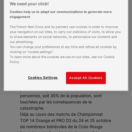
We need your click!
Cookies help us to adapt our communications to generate more
La famille du rugby, souhaite apporter
engagement
son soutien aux sinistrés du tsunami qui
a touché les îles Samoa et ainsi se
The French Red Cross and its partners use cookies in order to improve
montrer solidaire des familles et des
your navigation on our sites, to carry out statistics of visits, to allow you
to share elements on social networks, to personalize our contents and
proches des joueurs Samoan jouant en
our advertising.
France frappés par ces catastrophes.
You can change your preferences at any time and refuse all cookies by
clicking on "cookie settings".
To learn more about the cookies we use on our sites, see our Cookie
Le 29 septembre, un tsunami dévastateur s’est
Policy
abattus sur l’archipel des Iles Samoa faisant
plusieurs centaines de victimes et d’importants
dégâts matériels. De source officielle, la
Cookies Settings
Accept All Cookies
catastrophe a fait 142 morts et 15 500
personnes déplacées. Plus de 30 000
personnes, soit 30% de la population, sont
touchées par les conséquences de la
catastrophe.
Déjà au cours des matchs de Championnat
TOP 14 Orange et PRO D2 du 24 et 25 octobre
de nombreux bénévoles de la Croix-Rouge