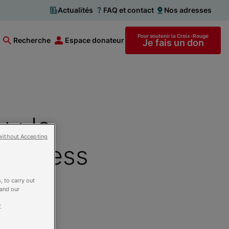
Actualités
FAQ et contact
Nos adresses
Pour soutenir la Croix-Rouge
Recherche
Espace donateur
Je fais un don
 : le
without Accepting
Progress
, to carry out
 and our
.