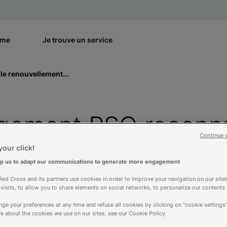
rme
Je trouve un service
le renouvellement...
gement RSO reconnu
Continue 
ent du label Lucie 
our click!
lp us to adapt our communications to generate more engagement
ées supplémentaires
ed Cross and its partners use cookies in order to improve your navigation on our sites
f visits, to allow you to share elements on social networks, to personalize our contents
ge your preferences at any time and refuse all cookies by clicking on "cookie settings"
e about the cookies we use on our sites, see our Cookie Policy