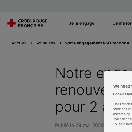
Je m'engage
Je me fo
Accueil
Actualités
Notre engagement RSO reconnu : 
Notre enga
renouvellem
We need y
Cookies he
pour 2 ann
The French R
statistics o
advertising.
You can chan
To learn mor
Publié le 28 mai 2026