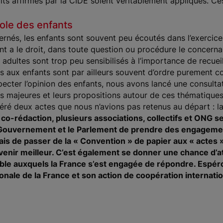
its affirmés par la CIDE soient véritablement appliqués. Ce
ole des enfants
ernés, les enfants sont souvent peu écoutés dans l’exercice d
ant a le droit, dans toute question ou procédure le concern
s adultes sont trop peu sensibilisés à l’importance de recueil
s aux enfants sont par ailleurs souvent d’ordre purement c
cter l’opinion des enfants, nous avons lancé une consultati
s majeures et leurs propositions autour de ces thématiques.
néré deux actes que nous n’avions pas retenus au départ : la
e co-rédaction, plusieurs associations, collectifs et ONG 
 Gouvernement et le Parlement de prendre des engagement
mais de passer de la « Convention » de papier aux « actes » 
 avenir meilleur. C’est également se donner une chance d’
ble auxquels la France s’est engagée de répondre. Espér
ationale de la France et son action de coopération internati