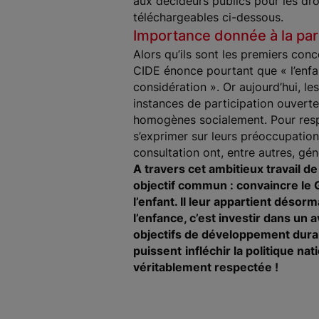
aux décideurs publics pour les dro
téléchargeables ci-dessous.
Importance donnée à la par
Alors qu’ils sont les premiers conc
CIDE énonce pourtant que «
l’enf
considération
». Or aujourd’hui, le
instances de participation ouverte
homogènes socialement. Pour respe
s’exprimer sur leurs préoccupation
consultation ont, entre autres, gé
A travers cet ambitieux travail d
objectif commun : convaincre le
l’enfant. Il leur appartient désor
l’enfance, c’est investir dans un
objectifs de développement dura
puissent
infléchir la politique n
véritablement respectée !