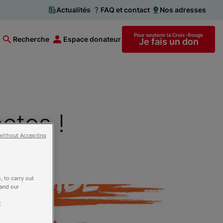
Actualités
FAQ et contact
Nos adresses
Pour soutenir la Croix-Rouge
Recherche
Espace donateur
Je fais un don
ctes !
without Accepting
, to carry out
 and our
.