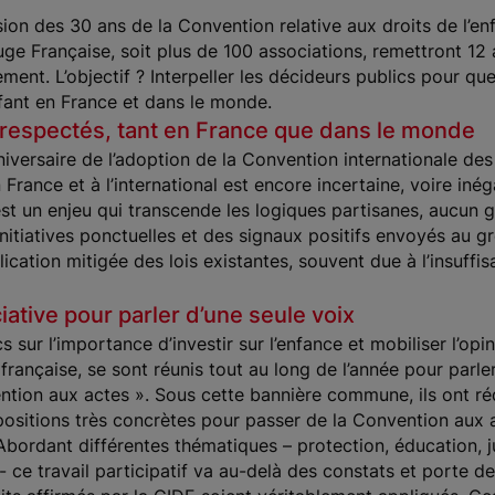
on des 30 ans de la Convention relative aux droits de l’enf
uge Française, soit plus de 100 associations, remettront 12 
ment. L’objectif ? Interpeller les décideurs publics pour qu
nfant en France et dans le monde.
 respectés, tant en France que dans le monde
ersaire de l’adoption de la Convention internationale des d
n France et à l’international est encore incertaine, voire in
 est un enjeu qui transcende les logiques partisanes, aucun 
 initiatives ponctuelles et des signaux positifs envoyés au 
lication mitigée des lois existantes, souvent due à l’insuff
ative pour parler d’une seule voix
s sur l’importance d’investir sur l’enfance et mobiliser l’opi
rançaise, se sont réunis tout au long de l’année pour parler
ntion aux actes ». Sous cette bannière commune, ils ont ré
positions très concrètes pour passer de la Convention aux a
Abordant différentes thématiques – protection, éducation, j
- ce travail participatif va au-delà des constats et porte d