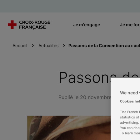
Je m'engage
Je me fo
Accueil
Actualités
Passons de la Convention aux act
Passons de 
We need y
Publié le 20 novembre 2019
Cookies he
The French R
statistics o
advertising.
You can chan
To learn mor