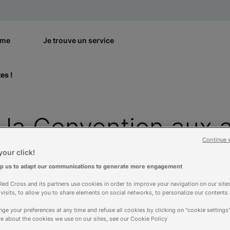
rme
Je trouve un service
es !
la Convention aux a
Continue 
our click!
lp us to adapt our communications to generate more engagement
ed Cross and its partners use cookies in order to improve your navigation on our sites
f visits, to allow you to share elements on social networks, to personalize our contents
ge your preferences at any time and refuse all cookies by clicking on "cookie settings"
e about the cookies we use on our sites, see our Cookie Policy