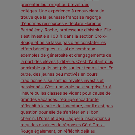
présenter leur projet au brevet des
collèges. Une expérience à renouveler« Je
trouve que la jeunesse française regorge
d'énormes ressources » déclare Florence
Barthélémy-Roche, professeure d'histoire. Elle
s'est investie à 100 % dans la section Croix-
Rouge et ne se lasse pas d'en constater les
effets bénéfiques. « J'ai de nombreux
exemples de générosité et d'engagements de
la part des élèves !, dit-elle. C'est d'autant plus
admirable qu'ils ont pris sur leur temps libre. En
outre, des jeunes peu motivés en cours
'traditionnels' se sont ici révélés investis et
passionnés. C'est une vraie belle surprise ! » A
l'heure où les classes se vident pour cause de
grandes vacances, l'équipe encadrante
réfléchit à la suite de l'aventure, car il n'est pas
question pour elle de s'arrêter en si bon
chemin. D'ores et déjà, l'appel à inscriptions a
reçu des dizaines de réponses.Côté Croix-
Rouge également, on réfléchit déjà au