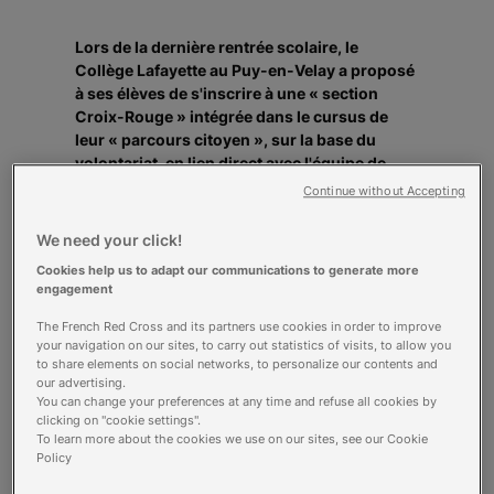
Lors de la dernière rentrée scolaire, le
Collège Lafayette au Puy-en-Velay a proposé
à ses élèves de s'inscrire à une « section
Croix-Rouge » intégrée dans le cursus de
leur « parcours citoyen », sur la base du
volontariat, en lien direct avec l'équipe de
l'antenne locale.
Continue without Accepting
>L'expérience, unique en France, a été un
succès. Elle sera réitérée la prochaine rentrée
We need your click!
et initiée sur d'autres territoires.La section
Cookies help us to adapt our communications to generate more
Croix-Rouge « Nous avons construit cette
engagement
section Croix-Rouge en avançant pas à pas, au
gré des idées qui ont émergé tout au long de
The French Red Cross and its partners use cookies in order to improve
your navigation on our sites, to carry out statistics of visits, to allow you
l'année. Nos objectifs étaient de sensibiliser et
to share elements on social networks, to personalize our contents and
d'impliquer les jeunes dans le monde de la
our advertising.
solidarité, de donner du corps et du concret à
You can change your preferences at any time and refuse all cookies by
la notion d'engagement ». Emmanuel Forestier,
clicking on "cookie settings".
le principal du Collège Lafayette, à l'origine de
To learn more about the cookies we use on our sites, see our Cookie
Policy
ce projet inédit en France, dresse un bilan
positif de cette année un.L'idée de départ était