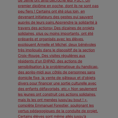
de 3ème ont ainsi décroché leur PSC1. Un
premier diplôme en poche, dont ils ne sont pas
peu fiers ! Certains ont été plus loin, en
devenant initiateurs des gestes qui sauvent
auprès de leurs pairs.Apprendre la solidarité à
travers des actions« Des dizaines de projets
solidaires, plus ou moins importants, ont été
préparés et organisés avec les élèves,
expliquent Armelle et Michel, deux bénévoles
très impliqués dans le dispositif de la section
Croix-Rouge. Des visites régulières aux
résidents d'un EHPAD, des actions de
sensibilisation à la problématique du handicap,
des après-midi aux côtés de personnes sans
domicile fixe, la vente de gâteaux et d'objets
divers pour financer une sortie culturelle avec
des enfants défavorisés, etc.« Non seulement
les jeunes ont construit ces actions solidaires,
mais ils les ont menées jusqu'au bout ! »,
complète Emmanuel Forestier, soulignant les
vertus pédagogiques de la conduite de projet.
Certains élèves sont même allés jusqu'à