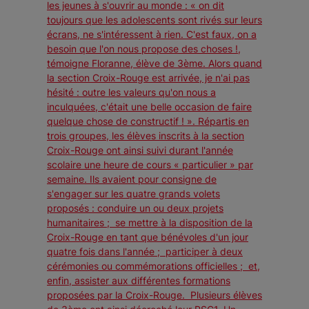
les jeunes à s'ouvrir au monde : « on dit
toujours que les adolescents sont rivés sur leurs
écrans, ne s'intéressent à rien. C'est faux, on a
besoin que l'on nous propose des choses !,
témoigne Floranne, élève de 3ème. Alors quand
la section Croix-Rouge est arrivée, je n'ai pas
hésité : outre les valeurs qu'on nous a
inculquées, c'était une belle occasion de faire
quelque chose de constructif ! ». Répartis en
trois groupes, les élèves inscrits à la section
Croix-Rouge ont ainsi suivi durant l'année
scolaire une heure de cours « particulier » par
semaine. Ils avaient pour consigne de
s'engager sur les quatre grands volets
proposés : conduire un ou deux projets
humanitaires ; se mettre à la disposition de la
Croix-Rouge en tant que bénévoles d'un jour
quatre fois dans l'année ; participer à deux
cérémonies ou commémorations officielles ; et,
enfin, assister aux différentes formations
proposées par la Croix-Rouge. Plusieurs élèves