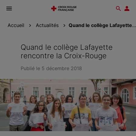
Ouvrir
Reche
Esp
le
don
menu
Accueil
Actualités
Quand le collège Lafayette rencontre la...
Quand le collège Lafayette
rencontre la Croix-Rouge
Publié le 5 décembre 2018