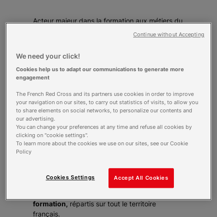
Acteur majeur dans la formation aux métiers du
sanitaire, du social et du médico-social, la
Continue without Accepting
Croix-Rouge française s’est engagée à
professionnaliser encore plus ses formations
We need your click!
en créant son propre CFA national
(Centre de
Cookies help us to adapt our communications to generate more
Formation des Apprentis) en janvier 2020.
engagement
Cette initiative permet de
favoriser l’insertion
de ses apprenants
mais aussi de les aider à
The French Red Cross and its partners use cookies in order to improve
financer leur formation. Cela permet également
your navigation on our sites, to carry out statistics of visits, to allow you
to share elements on social networks, to personalize our contents and
de
répondre aux difficultés de recruter du
our advertising.
personnel qualifié
auxquels les établissements
You can change your preferences at any time and refuse all cookies by
de l’association tout comme de nombreuses
clicking on "cookie settings".
entreprises partenaires (Orpéa, Korian…) font
To learn more about the cookies we use on our sites, see our Cookie
Policy
face.
Lancées dans quelques régions à partir de
septembre 2020,
les formations en
Cookies Settings
Accept All Cookies
apprentissage s’essaiment aujourd’hui dans
la plupart de nos établissements de
formation,
répartis sur tout le territoire
français.