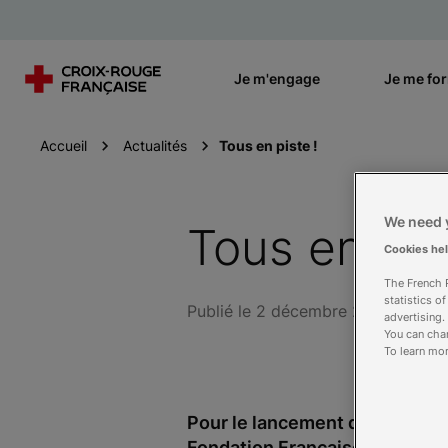
Je m'engage
Je me fo
Accueil
Actualités
Tous en piste !
We need y
Tous en pis
Cookies he
The French R
statistics o
Publié le 2 décembre 2010
advertising.
You can chan
To learn mor
Pour le lancement de la 4e édit
Fondation Française des Jeux,