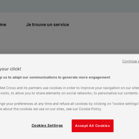
rme
Je trouve un service
Continue 
our click!
te !
lp us to adapt our communications to generate more engagement
ed Cross and its partners use cookies in order to improve your navigation on our sites
f visits, to allow you to share elements on social networks, to personalize our contents
ge your preferences at any time and refuse all cookies by clicking on "cookie settings"
e about the cookies we use on our sites, see our Cookie Policy
Cookies Settings
Accept All Cookies
ion de l’opération Tous en fête !, la Croix-Rouge fra
 a permis à plus de 1200 personnes de bénéficier d’