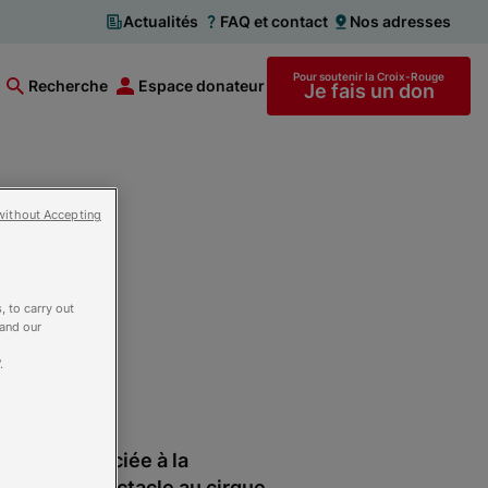
Actualités
FAQ et contact
Nos adresses
Pour soutenir la Croix-Rouge
Recherche
Espace donateur
Je fais un don
without Accepting
, to carry out
 and our
.
nçaise, associée à la
un grand spectacle au cirque