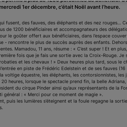
 mercredi 1er décembre, c’était Noël avant l’heure.
 qui fusent, des fauves, des éléphants et des nez rouges… Ce 
lus de 1200 bénéficiaires et accompagnateurs des délégatio
r le goûter offert aux bénéficiaires, dans l’espace couvert 
e - rencontre le plus de succès auprès des enfants. Dehors, 
entes. Mamadou, 11 ans, résume : « C’est super ! Et en plus,
première fois que je fais une sortie avec la Croix-Rouge. Je 
obaties et les chevaux ! » Deux heures plus tard, sous le cha
l’entrée en piste de Frédéric Edelstein et de ses fauves (1
la voltige équestre, les éléphants, les contorsionnistes, les 
 20 heures, lorsque le spectacle prend fin, la belle Adriana,
résident du cirque Pinder ainsi qu’aux représentants de la F
nti général : « Merci pour ce moment de magie ».
, puis les lumières s’éteignent et la foule regagne la sorti
s.