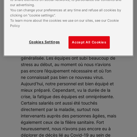
:
our advertising.
Globalement, quel est l’état de nos équipes
You can change your preferences at any time and refuse all cookies by
dans les établissements et services après un
clicking on "cookie settings".
an de lutte contre le Covid-19 ?
To learn more about the cookies we use on our sites, see our Cookie
Murielle Jamot
: Elles tiennent le choc et
Policy
demeurent très actives. D’ailleurs, je tiens à les
remercier vivement de leur mobilisation sans
Cookies Settings
Accept All Cookies
faille depuis le début de cette crise.
Évidemment, on peut observer une lassitude
généralisée. Les équipes ont subi beaucoup de
stress au début, au moment où nous n’avions
pas encore l’équipement nécessaire et où l’on
ne connaissait pas bien ce nouveau virus.
Aujourd’hui, notre personnel est bien équipé et
mieux préparé. Cependant, vu la durée de la
crise, la fatigue des équipes est omniprésente.
Certains salariés ont aussi été touchés
directement par la maladie, surtout nos
intervenants auprès des personnes âgées, mais
également ceux de la filière sanitaire. Fort
heureusement, nous n’avons pas encore eu à
déplorer de décès lié au Covid-19 au sein de