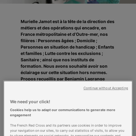
Murielle Jamot est à la tête de la direction des
métiers et des opérations qui encadre, en
France métropolitaine et d’Outre-mer, nos
filières : Personnes âgées ; Domicile ;
Personnes en situation de handicap ; Enfants
et familles ; Lutte contre les exclusions ;
Sanitaire ; ainsi que nos instituts de
formation. Nous avons souhaité avoir son
éclairage sur cette situation hors normes.
Propos recueillis par Benjamin Lagrange
Crédits photos: Nicolas Beaumont et Leif
Continue without Accepting
Carlsson
Cela représente 600 structures, 30 000
We need your click!
salariés et bénévoles impactés de près ou de
Cookies help us to adapt our communications to generate more
loin par la pandémie de Covid-19, sans oublier
engagement
les 20 000 apprenants formés aux métiers du
sanitaire et du social dans nos instituts. Retour
The French Red Cross and its partners use cookies in order to improve
sur une situation qui perdure depuis mars 2020
your navigation on our sites, to carry out statistics of visits, to allow you
to share elements on social networks, to personalize our contents and