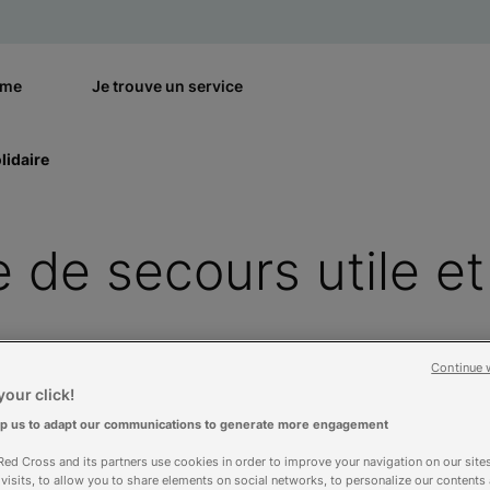
rme
Je trouve un service
lidaire
 de secours utile et 
Continue 
our click!
lp us to adapt our communications to generate more engagement
ed Cross and its partners use cookies in order to improve your navigation on our sites
f visits, to allow you to share elements on social networks, to personalize our contents