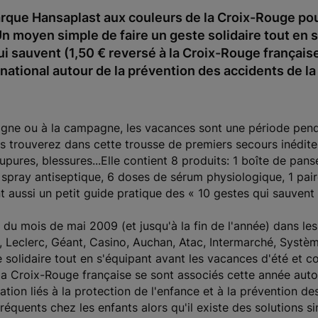
que Hansaplast aux couleurs de la Croix-Rouge pour 
Un moyen simple de faire un geste solidaire tout en 
ui sauvent (1,50 € reversé à la Croix-Rouge française
 national autour de la prévention des accidents de l
agne ou à la campagne, les vacances sont une période penda
us trouverez dans cette trousse de premiers secours inédi
oupures, blessures...Elle contient 8 produits: 1 boîte de pa
 spray antiseptique, 6 doses de sérum physiologique, 1 pair
t aussi un petit guide pratique des « 10 gestes qui sauvent 
 du mois de mai 2009 (et jusqu'à la fin de l'année) dans les
, Leclerc, Géant, Casino, Auchan, Atac, Intermarché, Systè
solidaire tout en s'équipant avant les vacances d'été et co
t la Croix-Rouge française se sont associés cette année aut
ation liés à la protection de l'enfance et à la prévention d
équents chez les enfants alors qu'il existe des solutions si