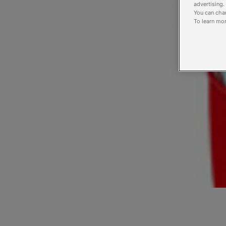
advertising.
You can chan
To learn mor