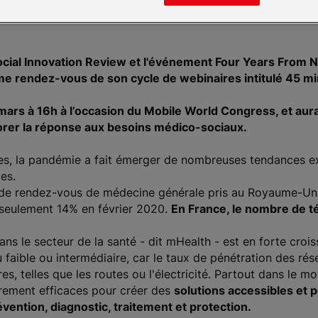
ocial Innovation Review et l'événement Four Years From N
ème rendez-vous de son cycle de webinaires intitulé 45 min
ars à 16h à l’occasion du Mobile World Congress, et aura 
orer la réponse aux besoins médico-sociaux.
s, la pandémie a fait émerger de nombreuses tendances exi
les.
 de rendez-vous de médecine générale pris au Royaume-Uni 
e seulement 14% en février 2020.
En France, le nombre de té
ans le secteur de la santé - dit mHealth - est en forte croi
faible ou intermédiaire, car le taux de pénétration des ré
res, telles que les routes ou l'électricité. Partout dans le 
èrement efficaces pour créer des
solutions accessibles et 
évention, diagnostic, traitement et protection.