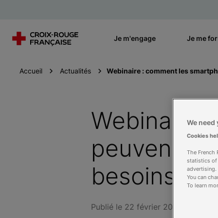
Je m'engage
Je me fo
Accueil
Actualités
Webinaire : comment les smartpho
Webinaire 
We need y
Cookies he
peuvent-ils
The French R
statistics o
besoins mé
advertising.
You can chan
To learn mor
Publié le 22 février 2022