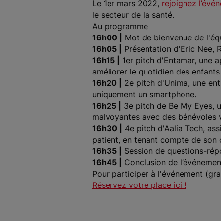
Le 1er mars 2022,
rejoignez l’évé
le secteur de la santé.
Au programme
16h00 |
Mot de bienvenue de l'équ
16h05 |
Présentation d'Eric Nee, 
16h15 |
1er pitch d'Entamar, une a
améliorer le quotidien des enfants
16h20 |
2e pitch d'Unima, une entr
uniquement un smartphone.
16h25 |
3e pitch de Be My Eyes, u
malvoyantes avec des bénévoles vo
16h30 |
4e pitch d'Aalia Tech, ass
patient, en tenant compte de son c
16h35 |
Session de questions-rép
16h45 |
Conclusion de l’événemen
Pour participer à l'événement (grat
Réservez votre place ici !