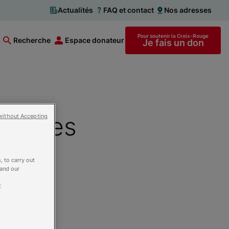
Actualités
FAQ et contact
Nos adresses
Pour soutenir la Croix-Rouge
Recherche
Espace donateur
Je fais un don
tphones
without Accepting
e aux
, to carry out
 and our
.