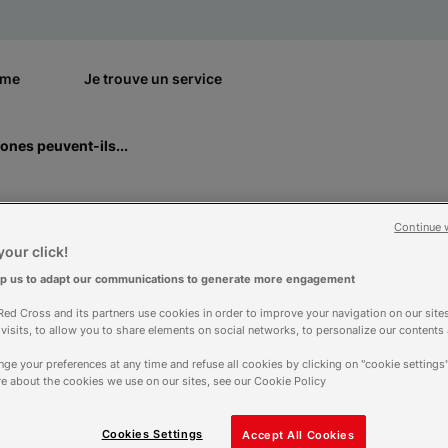
rme
Je trouve un service
nes peuvent-ils...
: comment les smar
Continue 
our click!
lp us to adapt our communications to generate more engagement
 améliorer la répons
ed Cross and its partners use cookies in order to improve your navigation on our sites
f visits, to allow you to share elements on social networks, to personalize our contents
dico-sociaux ?
ge your preferences at any time and refuse all cookies by clicking on "cookie settings"
e about the cookies we use on our sites, see our Cookie Policy
Cookies Settings
Accept All Cookies