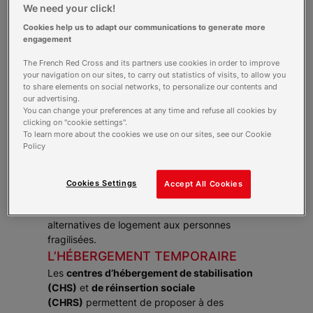
We need your click!
permettre de trouver une solution
Cookies help us to adapt our communications to generate more
d’hébergement temporaire ou, lorsque
engagement
leur situation le permet, d’intégrer
directement un logement adapté.
The French Red Cross and its partners use cookies in order to improve
your navigation on our sites, to carry out statistics of visits, to allow you
to share elements on social networks, to personalize our contents and
Ainsi, pour assurer la continuité d’une prise en
our advertising.
charge et proposer des solutions adaptées aux
You can change your preferences at any time and refuse all cookies by
problématiques individuelles des personnes
clicking on "cookie settings".
To learn more about the cookies we use on our sites, see our Cookie
rencontrées, la Croix-Rouge française s’est
Policy
dotée de structures alliant hébergement
temporaire et accompagnement social (centres
d’hébergement et de réinsertion sociale,
Cookies Settings
Accept All Cookies
centres d’hébergement de stabilisation) ainsi
que de structures proposant des solutions
alternatives de logement aux personnes
fragilisées.
L’HÉBERGEMENT TEMPORAIRE
Les
centres d’hébergement de stabilisation
(CHS)
et
de réinsertion sociale
(CHRS)
permettent de proposer à des