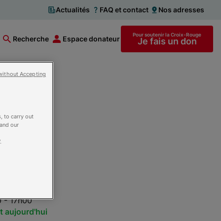
Actualités
FAQ et contact
Nos adresses
Pour soutenir la Croix-Rouge
Recherche
Espace donateur
Je fais un don
without Accepting
ION
, to carry out
 and our
.
es
 - 17h00
t aujourd'hui