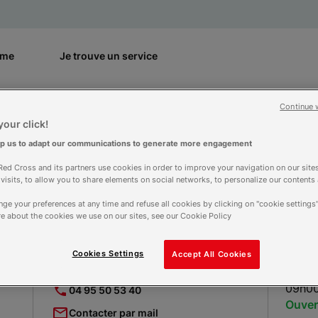
rme
Je trouve un service
 THERAPEUTIQUE CAMPA...
Continue 
our click!
lp us to adapt our communications to generate more engagement
ENT DE COORDINAT
ed Cross and its partners use cookies in order to improve your navigation on our sites
f visits, to allow you to share elements on social networks, to personalize our contents
TIQUE CAMPA QUI
ge your preferences at any time and refuse all cookies by clicking on "cookie settings"
e about the cookies we use on our sites, see our Cookie Policy
Cookies Settings
Accept All Cookies
Contact
Horair
09h00
04 95 50 53 40
Ouver
Contacter par mail