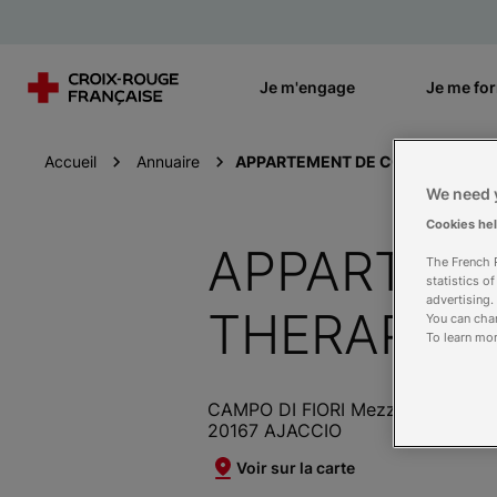
Je m'engage
Je me fo
Accueil
Annuaire
APPARTEMENT DE COORDINATION
We need y
Cookies he
APPARTEM
The French R
statistics o
advertising.
THERAPEU
You can chan
To learn mor
CAMPO DI FIORI Mezzavia
20167 AJACCIO
Voir sur la carte