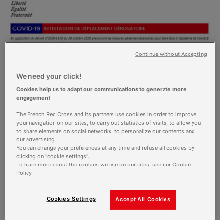
Continue without Accepting
We need your click!
Cookies help us to adapt our communications to generate more
engagement
Le mercredi 28 octobre au soir, le
Président de la République annonçait de
The French Red Cross and its partners use cookies in order to improve
your navigation on our sites, to carry out statistics of visits, to allow you
nouvelles mesures strictes pour lutter
to share elements on social networks, to personalize our contents and
contre la propagation exponentielle du
our advertising.
Covid-19 sur le territoire français. Un
You can change your preferences at any time and refuse all cookies by
reconfinement national a ainsi été
clicking on "cookie settings".
To learn more about the cookies we use on our sites, see our Cookie
décidé, effectif à partir du jeudi 29
Policy
octobre à minuit.
Cookies Settings
Accept All Cookies
Les principales mesures et les nouvelles
attestations Le nouveau confinement mis en