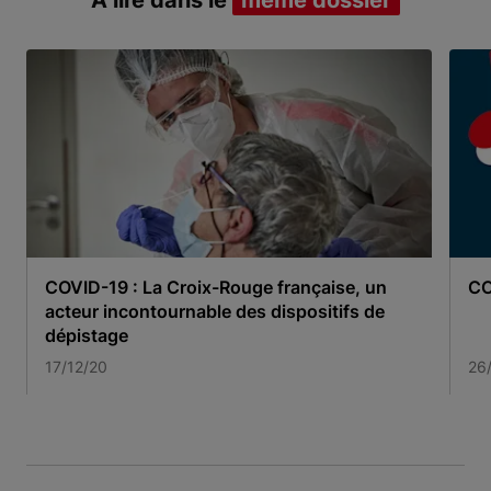
À lire dans le
même dossier
COVID-19 : La Croix-Rouge française, un
CO
acteur incontournable des dispositifs de
dépistage
17/12/20
26
Item 1 of 3