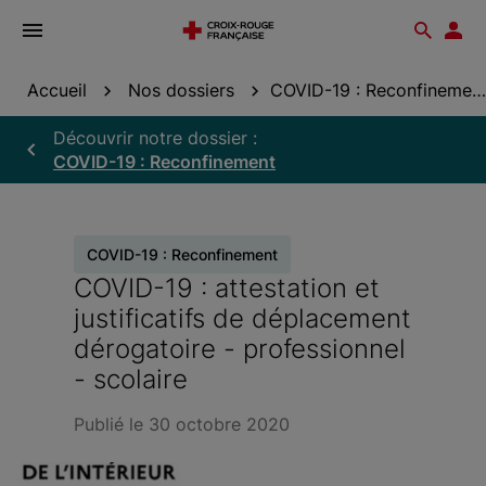
Ouvrir
Reche
Esp
le
don
menu
Accueil
Nos dossiers
COVID-19 : Reconfinement
Découvrir notre dossier :
COVID-19 : Reconfinement
COVID-19 : Reconfinement
COVID-19 : attestation et
justificatifs de déplacement
dérogatoire - professionnel
- scolaire
Publié le 30 octobre 2020