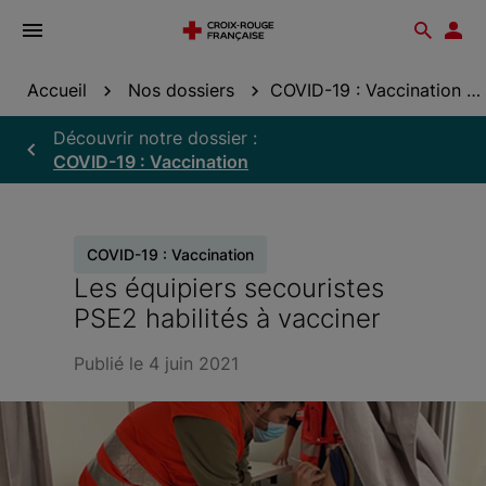
Ouvrir
Reche
Esp
le
don
menu
Accueil
Nos dossiers
COVID-19 : Vaccination
Découvrir notre dossier :
COVID-19 : Vaccination
COVID-19 : Vaccination
Les équipiers secouristes
PSE2 habilités à vacciner
Publié le 4 juin 2021