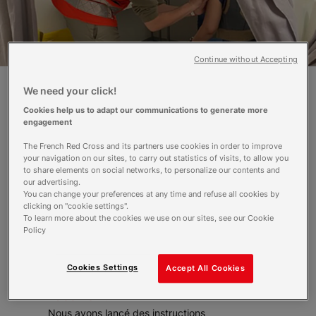
Continue without Accepting
We need your click!
Depuis le 12 mai 2021, les autorités
Cookies help us to adapt our communications to generate more
gouvernementales autorisent les équipiers
engagement
secouristes de niveau 2 (PSE2) à vacciner la
The French Red Cross and its partners use cookies in order to improve
population, au même titre que les pompiers ou
your navigation on our sites, to carry out statistics of visits, to allow you
d’autres acteurs de santé publique. Comme ce
to share elements on social networks, to personalize our contents and
fut le cas pour les opérations de dépistage du
our advertising.
You can change your preferences at any time and refuse all cookies by
Covid-19, les bénévoles de la Croix-Rouge
clicking on "cookie settings".
française doivent au préalable être formés.
To learn more about the cookies we use on our sites, see our Cookie
Interview de Philippe Testa, coordinateur du
Policy
pôle santé national de la Croix-Rouge française
Pourquoi solliciter désormais les
Cookies Settings
Accept All Cookies
équipiers secouristes pour
vacciner ?
Nous avons lancé des instructions