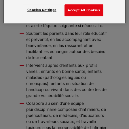
Observe et surveille l’état général de
Cookies Settings
Accept All Cookies
l’enfant afin de détecter tout signe
inhabituel (fatigue, douleur, comportement),
et alerte l’équipe soignante si nécessaire.
Soutient les parents dans leur rôle éducatif
et préventif, en les accompagnant avec
bienveillance, en les rassurant et en
facilitant les échanges autour des besoins
de leur enfant.
Intervient auprès d’enfants aux profils
variés : enfants en bonne santé, enfants
malades (pathologies aiguës ou
chroniques), enfants en situation de
handicap ou vivant dans des contextes de
grande vulnérabilité sociale.
Collabore au sein d’une équipe
pluridisciplinaire composée d’infirmiers, de
puériculteurs, de médecins, d’éducateurs
ou de travailleurs sociaux, et travaille
toujours sous la responsabilité de l’infirmier