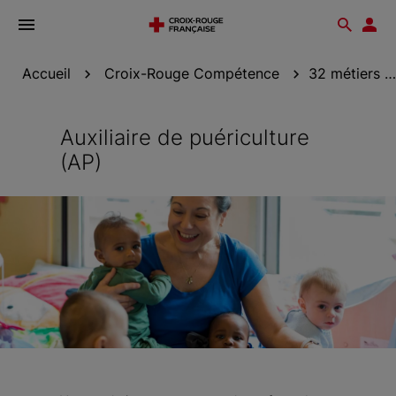
Ouvrir
Reche
Esp
le
don
menu
Accueil
Croix-Rouge Compétence
32 métiers accessibles avec Croix-Rouge...
Auxiliaire de puériculture
(AP)