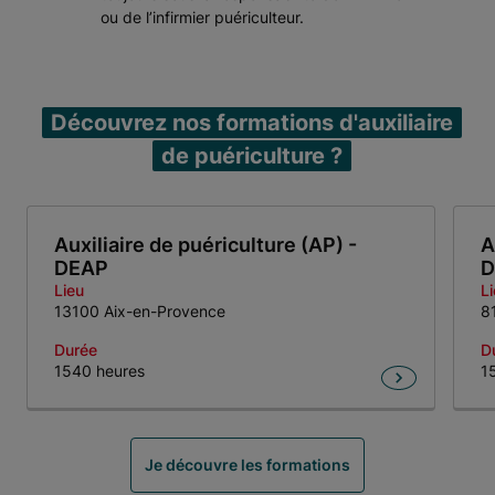
ou de l’infirmier puériculteur.
Découvrez nos formations d'auxiliaire
de puériculture ?
Auxiliaire de puériculture (AP) -
A
DEAP
D
Lieu
L
13100 Aix-en-Provence
8
Durée
D
1540 heures
1
Item 1 of 4
Je découvre les formations