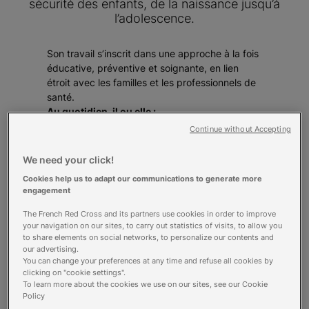
sécurité des enfants, de la naissance jusqu’à
l’adolescence.
Son travail s’inscrit dans une approche à la fois
éducative, préventive et soignante, en lien
étroit avec les familles et les professionnels de
santé.
Au quotidien, il ou elle :
Assure l’hygiène, le confort et l’alimentation
Continue without Accepting
des enfants, en adaptant les soins à leur
âge, à leur état de santé et à leur autonomie
We need your click!
: toilette, change, habillage, repas…
Cookies help us to adapt our communications to generate more
Anime des activités d’éveil, motrices,
engagement
sensorielles et langagières, qui participent
The French Red Cross and its partners use cookies in order to improve
activement au développement
your navigation on our sites, to carry out statistics of visits, to allow you
psychomoteur et social des plus jeunes.
to share elements on social networks, to personalize our contents and
our advertising.
Crée un cadre affectif rassurant, propice à
You can change your preferences at any time and refuse all cookies by
l’épanouissement de l’enfant, tout en
clicking on "cookie settings".
respectant sa place dans la cellule familiale.
To learn more about the cookies we use on our sites, see our Cookie
Il ou elle accompagne sans jamais se
Policy
substituer aux parents.