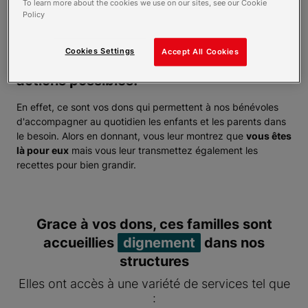
To learn more about the cookies we use on our sites, see our Cookie
Policy
Cookies Settings
Accept All Cookies
C’est votre générosité qui rend nos
actions possibles!
En effet, ce sont vos dons qui permettent à nos bénévoles
d'accompagner au quotidien les enfants et les parents dans
le besoin. Alors en donnant, vous leur montrez que
vous êtes
là pour eux
mais vous leur transmettez également les
recettes pour bien grandir.
Grace à vos dons, ces familles sont
accueillies
dignement
dans nos
structures
Elles ont accès à une variété de services tel que
: