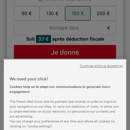
Je donne une fois
90 €
130 €
150 €
200 €
Montant libre
€
Soit
37 €
après déduction fiscale
Je donne
Continue without Accepting
We need your click!
Cookies help us to adapt our communications to generate more
engagement
The French Red Cross and its partners use cookies in order to improve
your navigation on our sites, to carry out statistics of visits, to allow you
to share elements on social networks, to personalize our contents and
our advertising.
You can change your preferences at any time and refuse all cookies by
clicking on "cookie settings".