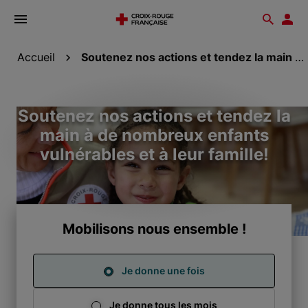
Ouvrir
Reche
Esp
le
don
menu
Accueil
Soutenez nos actions et tendez la main à de...
Soutenez nos actions et tendez la
main à de nombreux enfants
vulnérables et à leur famille!
Mobilisons nous ensemble !
Je donne une fois
Je donne tous les mois